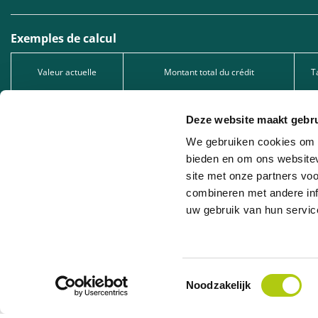
Exemples de calcul
Valeur actuelle
Montant total du crédit
T
1.299,00 €
1.299,00 €
Deze website maakt gebru
2.549,00 €
2.549,00 €
We gebruiken cookies om c
5.049,00 €
5.049,00 €
bieden en om ons websitev
site met onze partners vo
Type de crédit : Prêt à tempérament, sous réserve d’acceptation de votre dema
1005.528.130, immatriculée auprès de la FSMA.
combineren met andere inf
uw gebruik van hun servic
Leasing professionnel : Nous proposons du leasing professionnel en collaborat
la société de leasing concernée.
Toestemmingsselectie
Noodzakelijk