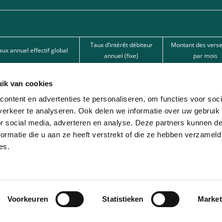
Taux d’intérêt débiteur
Montant des vers
aux annuel effectif global
annuel (fixe)
par mois
15,50%
15,50%
62,67 €
ik van cookies
15,50%
15,50%
101,80 €
ontent en advertenties te personaliseren, om functies voor soci
12%
12%
166,22 € 
erkeer te analyseren. Ook delen we informatie over uw gebruik
or social media, adverteren en analyse. Deze partners kunnen 
nde par l’une de nos banques partenaires. Intermédiaire de crédit (agent à titre
ormatie die u aan ze heeft verstrekt of die ze hebben verzameld
es.
ion avec différentes sociétés de leasing partenaires. Cette option est réservée 
Voorkeuren
Statistieken
Market
© 2026 - Lease-Je-Scooter.be