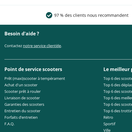
97 % des clients nous recommandent
Besoin d'aide ?
Contactez
notre service clientèle
.
Point de service scooters
Le meilleur
Prêt (maxi)scooter à tempérament
Top 6 des scoote
Achat d'un scooter
Top 6 des dépla
Scooter prêt à rouler
Top 6 des scoote
Livraison de scooter
Top 6 des meille
Garanties des scooters
Top 6 des scoot
Entretien du scooter
Top 6 des trotti
Forfaits d’entretien
Rétro
F.A.Q.
Sportif
Ville