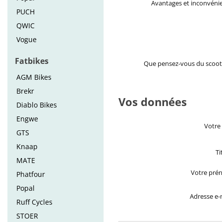
Avantages et inconvéni
PUCH
QWIC
Vogue
Fatbikes
Que pensez-vous du scoot
AGM Bikes
Brekr
Vos données
Diablo Bikes
Engwe
Votre
GTS
Knaap
Ti
MATE
Votre pré
Phatfour
Popal
Adresse e-
Ruff Cycles
STOER