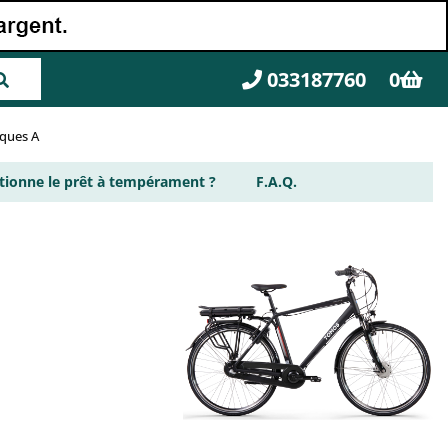
033187760
0
rques A
ionne le prêt à tempérament ?
F.A.Q.