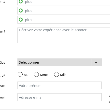
ents
er ?
 âge
M.
Mme
Mlle
tre*
nom
mail