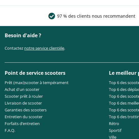
97 % des clients nous recommandent
Besoin d'aide ?
Contactez
notre service clientèle
.
Point de service scooters
Le meilleur
Prêt (maxi)scooter à tempérament
Top 6 des scoote
Achat d'un scooter
Top 6 des dépla
Scooter prêt à rouler
Top 6 des scoote
Livraison de scooter
Top 6 des meille
Garanties des scooters
Top 6 des scoot
Entretien du scooter
Top 6 des trotti
Forfaits d’entretien
Rétro
F.A.Q.
Sportif
Ville