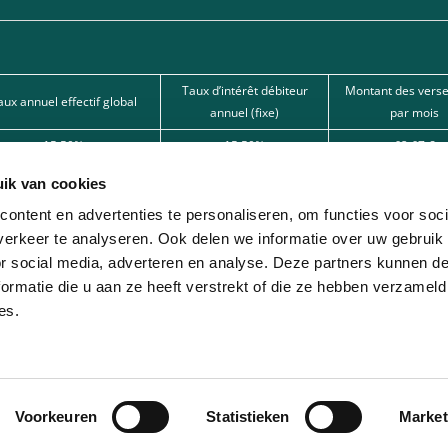
Taux d’intérêt débiteur
Montant des vers
aux annuel effectif global
annuel (fixe)
par mois
15,50%
15,50%
62,67 €
15,50%
15,50%
101,80 €
ik van cookies
12%
12%
166,22 € 
ontent en advertenties te personaliseren, om functies voor soci
erkeer te analyseren. Ook delen we informatie over uw gebruik
nde par l’une de nos banques partenaires. Intermédiaire de crédit (agent à titre
or social media, adverteren en analyse. Deze partners kunnen 
ormatie die u aan ze heeft verstrekt of die ze hebben verzameld
ion avec différentes sociétés de leasing partenaires. Cette option est réservée 
es.
Voorkeuren
Statistieken
Market
© 2026 - Lease-Je-Scooter.be