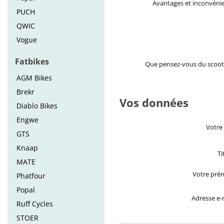
Avantages et inconvéni
PUCH
QWIC
Vogue
Fatbikes
Que pensez-vous du scoot
AGM Bikes
Brekr
Vos données
Diablo Bikes
Engwe
Votre
GTS
Knaap
Ti
MATE
Votre pré
Phatfour
Popal
Adresse e-
Ruff Cycles
STOER