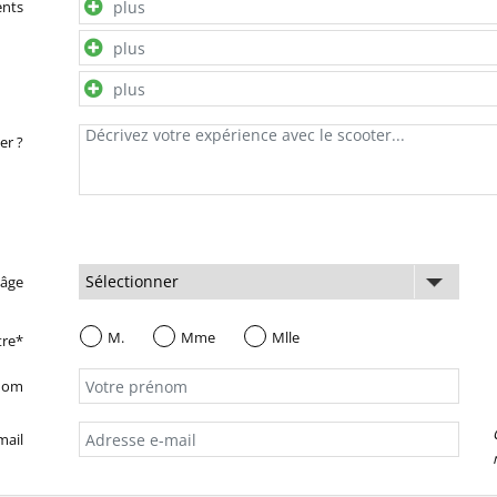
ents
er ?
 âge
M.
Mme
Mlle
tre*
nom
mail