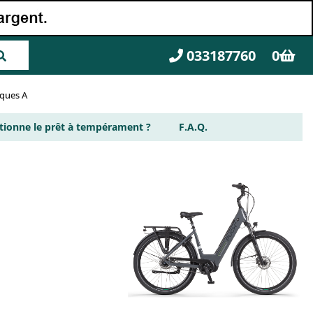
033187760
0
rques A
ionne le prêt à tempérament ?
F.A.Q.