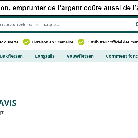
et ouverte
Livraison en 1 semaine
Distributeur officiel des ma
Bakfietsen
Longtails
Vouwfietsen
Comment fonct
AVIS
N7