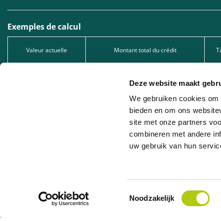
Exemples de calcul
Valeur actuelle
Montant total du crédit
T
1.299,00 €
1.299,00 €
Deze website maakt gebru
2.549,00 €
2.549,00 €
We gebruiken cookies om c
5.049,00 €
5.049,00 €
bieden en om ons websitev
site met onze partners vo
Type de crédit : Prêt à tempérament, sous réserve d’acceptation de votre dema
1005.528.130, immatriculée auprès de la FSMA.
combineren met andere inf
uw gebruik van hun servic
Leasing professionnel : Nous proposons du leasing professionnel en collaborat
la société de leasing concernée.
Toestemmingsselectie
Noodzakelijk