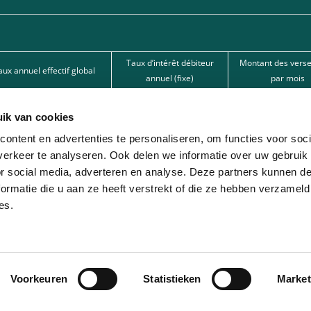
Taux d’intérêt débiteur
Montant des vers
aux annuel effectif global
annuel (fixe)
par mois
15,50%
15,50%
62,67 €
ik van cookies
15,50%
15,50%
101,80 €
ontent en advertenties te personaliseren, om functies voor soci
12%
12%
166,22 € 
erkeer te analyseren. Ook delen we informatie over uw gebruik
or social media, adverteren en analyse. Deze partners kunnen 
nde par l’une de nos banques partenaires. Intermédiaire de crédit (agent à titre
ormatie die u aan ze heeft verstrekt of die ze hebben verzameld
es.
ion avec différentes sociétés de leasing partenaires. Cette option est réservée 
Voorkeuren
Statistieken
Market
© 2026 - Lease-Je-Scooter.be