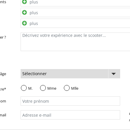
ents
er ?
 âge
M.
Mme
Mlle
tre*
nom
mail