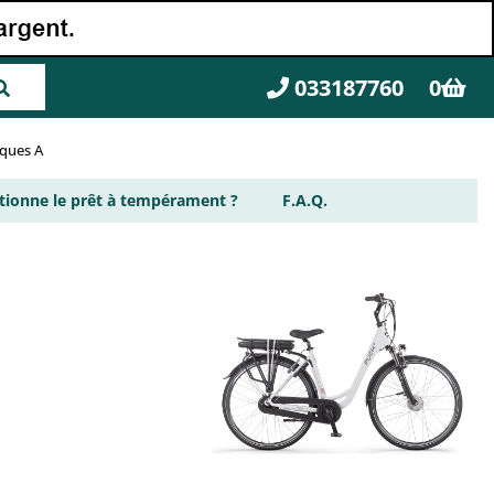
033187760
0
rques A
ionne le prêt à tempérament ?
F.A.Q.