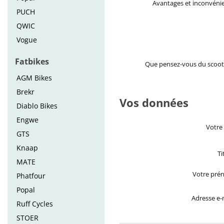
Avantages et inconvéni
PUCH
QWIC
Vogue
Fatbikes
Que pensez-vous du scoot
AGM Bikes
Brekr
Vos données
Diablo Bikes
Engwe
Votre
GTS
Knaap
Ti
MATE
Votre pré
Phatfour
Popal
Adresse e-
Ruff Cycles
STOER