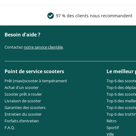
97 % des clients nous recommandent
Besoin d'aide ?
Contactez
notre service clientèle
.
Point de service scooters
Le meilleur
Prêt (maxi)scooter à tempérament
Top 6 des scoote
Achat d'un scooter
Top 6 des dépla
Scooter prêt à rouler
Top 6 des scoote
Livraison de scooter
Top 6 des meille
Garanties des scooters
Top 6 des scoot
Entretien du scooter
Top 6 des trotti
Forfaits d’entretien
Rétro
F.A.Q.
Sportif
Ville