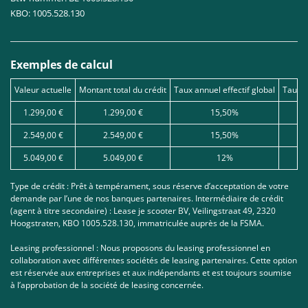
KBO: 1005.528.130
Exemples de calcul
Valeur actuelle
Montant total du crédit
Taux annuel effectif global
Taux d
1.299,00 €
1.299,00 €
15,50%
2.549,00 €
2.549,00 €
15,50%
5.049,00 €
5.049,00 €
12%
Type de crédit : Prêt à tempérament, sous réserve d’acceptation de votre
demande par l’une de nos banques partenaires. Intermédiaire de crédit
(agent à titre secondaire) : Lease je scooter BV, Veilingstraat 49, 2320
Hoogstraten, KBO 1005.528.130, immatriculée auprès de la FSMA.
Leasing professionnel : Nous proposons du leasing professionnel en
collaboration avec différentes sociétés de leasing partenaires. Cette option
est réservée aux entreprises et aux indépendants et est toujours soumise
à l’approbation de la société de leasing concernée.