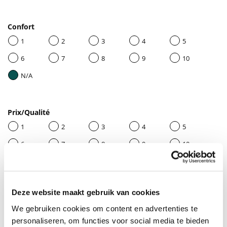
Confort
1
2
3
4
5
6
7
8
9
10
N/A
Prix/Qualité
1
2
3
4
5
6
7
8
9
10
N/A
Deze website maakt gebruik van cookies
Donnez un titre à votre avis
We gebruiken cookies om content en advertenties te
personaliseren, om functies voor social media te bieden