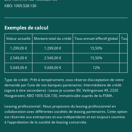
KBO: 1005.528.130
Exemples de calcul
Valeur actuelle
Montant total du crédit
Taux annuel effectif global
Taux d
1.299,00 €
1.299,00 €
15,50%
2.549,00 €
2.549,00 €
15,50%
5.049,00 €
5.049,00 €
12%
Type de crédit : Prêt à tempérament, sous réserve d’acceptation de votre
demande par l’une de nos banques partenaires. Intermédiaire de crédit
(agent à titre secondaire) : Lease je scooter BV, Veilingstraat 49, 2320
Hoogstraten, KBO 1005.528.130, immatriculée auprès de la FSMA.
Leasing professionnel : Nous proposons du leasing professionnel en
collaboration avec différentes sociétés de leasing partenaires. Cette option
est réservée aux entreprises et aux indépendants et est toujours soumise
à l’approbation de la société de leasing concernée.