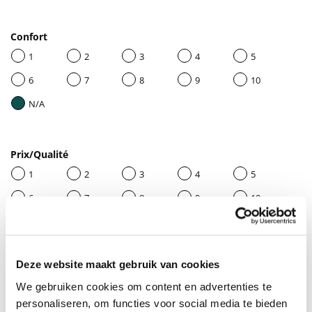
Confort
1
2
3
4
5
6
7
8
9
10
N/A
Prix/Qualité
1
2
3
4
5
6
7
8
9
10
N/A
Deze website maakt gebruik van cookies
Donnez un titre à votre avis
We gebruiken cookies om content en advertenties te
personaliseren, om functies voor social media te bieden