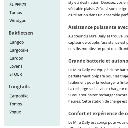
style à destination. Déposez vos enf
SUPER73
véritable plaisir. Grâce à son desig
Tomos
d’utilisation dans un ensemble parf
Windgoo
Assistance puissante avec
Bakfietsen
Au cœur du Mira Daily se trouve un
Cangoo
capteur de couple, l’assistance est
en ville, montiez un pont ou affront
Cargobike
Carqon
Grande batterie et autono
Lovens
Le Mira Daily est équipé d’une batt
STOER
parfaitement préparé pour les traj
facilement pour la recharger à l’int
Longtails
La recharge se fait via le chargeur
Si vous souhaitez recharger encore
Cargobike
heures. Cette station de charge est
Tomos
Vogue
Confort et expérience de 
Le Mira Daily est conçu pour vous 