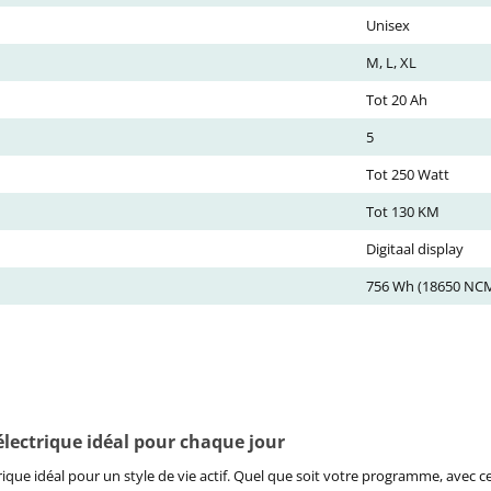
Unisex
M, L, XL
Tot 20 Ah
5
Tot 250 Watt
Tot 130 KM
Digitaal display
756 Wh (18650 NCM
électrique idéal pour chaque jour
rique idéal pour un style de vie actif. Quel que soit votre programme, avec c