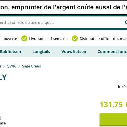
et ouverte
Livraison en 1 semaine
Distributeur officiel des ma
Bakfietsen
Longtails
Vouwfietsen
Comment fonct
s
QWIC
Sage Green
LY
duré
131,75