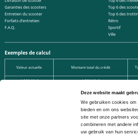
Livraison de scooter
Top 6 des meille
Garanties des scooters
Top 6 des scoot
Entretien du scooter
Top 6 des trotti
Forfaits d’entretien
Rétro
F.A.Q.
Sportif
Ville
Exemples de calcul
Valeur actuelle
Montant total du crédit
T
1.299,00 €
1.299,00 €
2.549,00 €
2.549,00 €
Deze website maakt gebru
5.049,00 €
5.049,00 €
We gebruiken cookies om c
bieden en om ons websitev
Type de crédit : Prêt à tempérament, sous réserve d’acceptation de votre dema
site met onze partners vo
1005.528.130, immatriculée auprès de la FSMA.
combineren met andere inf
Leasing professionnel : Nous proposons du leasing professionnel en collaborat
uw gebruik van hun servic
la société de leasing concernée.