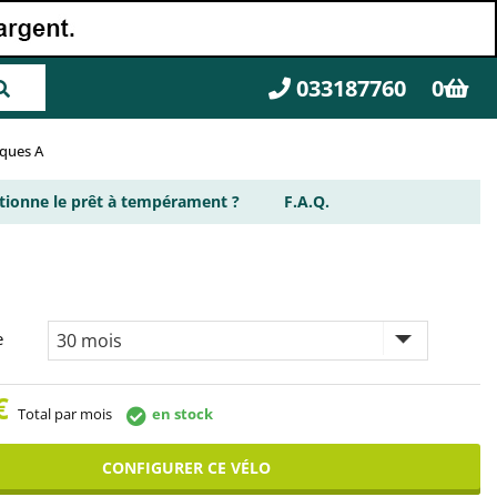
033187760
0
rques A
ionne le prêt à tempérament ?
F.A.Q.
e
€
Total par mois
en stock
CONFIGURER CE VÉLO