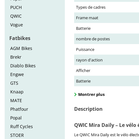
PUCH
Types de cadres
QWIC
Frame maat
Vogue
Batterie
Fatbikes
nombre de postes
AGM Bikes
Puissance
Brekr
rayon d'action
Diablo Bikes
Afficher
Engwe
Batterie
GTS
Knaap
Montrer plus
MATE
Description
Phatfour
Popal
QWIC Mira Daily – Le vélo 
Ruff Cycles
Le QWIC Mira Daily est le vélo élect
STOER