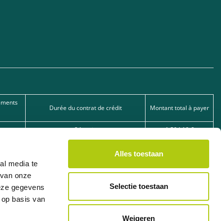
ements
Durée du contrat de crédit
Montant total à payer
24 mois
1.504,18 €
30 mois
3.053,95 €
Alles toestaan
36 mois
5.983,92 €
al media te
 van onze
 secondaire) : Lease je scooter BV, Veilingstraat 49, 2320 Hoogstraten, KBO
Selectie toestaan
deze gegevens
 op basis van
aux entreprises et aux indépendants et est toujours soumise à l’approbation de
Weigeren