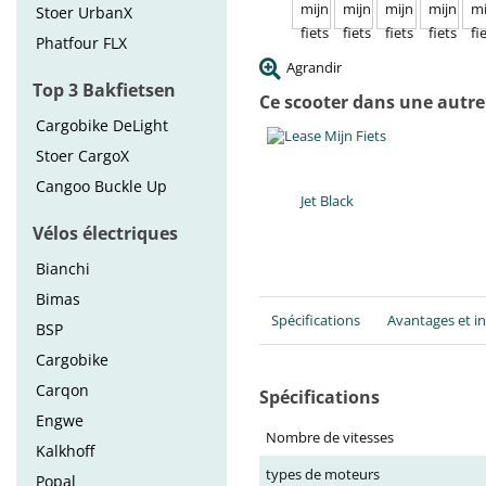
Stoer UrbanX
Phatfour FLX
Agrandir
Top 3 Bakfietsen
Ce scooter dans une autre
Cargobike DeLight
Stoer CargoX
Cangoo Buckle Up
Jet Black
Vélos électriques
Bianchi
Bimas
Spécifications
Avantages et i
BSP
Cargobike
Carqon
Spécifications
Engwe
Nombre de vitesses
Kalkhoff
types de moteurs
Popal