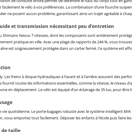
 position de conduite droite permet de détendre le haut du corps tout en gard
z facilement le vélo à vos préférences. La combinaison d’une fourche suspend
gulier ne posent aucun problème, garantissant ainsi un trajet agréable à chaqu
uide et transmission nécessitant peu d’entretien
eu Shimano Nexus 7 vitesses, dont les composants sont entièrement protégé
ulièrement pratique en ville. Avec une plage de rapports de 244 %, vous trouv
aîne est soigneusement protégée dans un carter fermé. Ce système est eff
ation
ly. Les freins à disque hydrauliques à l’avant et à l’arrière assurent des pe
ournit toutes les informations essentielles, comme la vitesse, le niveau d’as
ne en déplacement. Le vélo est équipé d’un éclairage de 35 lux, pour être bi
’usage
ie vie quotidienne. Le porte-bagages robuste avec le système intelligent MIK 
, vous emportez tout facilement. Déposer les enfants à l’école puis faire les
 de taille