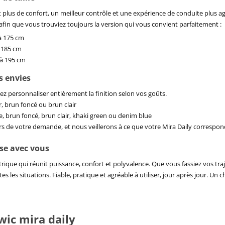
t plus de confort, un meilleur contrôle et une expérience de conduite plus agr
, afin que vous trouviez toujours la version qui vous convient parfaitement :
à 175 cm
à 185 cm
 à 195 cm
s envies
z personnaliser entièrement la finition selon vos goûts.
, brun foncé ou brun clair
e, brun foncé, brun clair, khaki green ou denim blue
rs de votre demande, et nous veillerons à ce que votre Mira Daily correspon
nse avec vous
trique qui réunit puissance, confort et polyvalence. Que vous fassiez vos tra
 les situations. Fiable, pratique et agréable à utiliser, jour après jour. Un 
wic mira daily