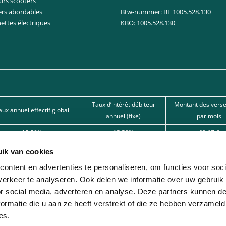
urs scooters
ers abordables
Btw-nummer: BE 1005.528.130
nettes électriques
KBO: 1005.528.130
Taux d’intérêt débiteur
Montant des vers
aux annuel effectif global
annuel (fixe)
par mois
15,50%
15,50%
62,67 €
15,50%
15,50%
101,80 €
ik van cookies
12%
12%
166,22 € 
ontent en advertenties te personaliseren, om functies voor soci
erkeer te analyseren. Ook delen we informatie over uw gebruik
nde par l’une de nos banques partenaires. Intermédiaire de crédit (agent à titre
or social media, adverteren en analyse. Deze partners kunnen 
ormatie die u aan ze heeft verstrekt of die ze hebben verzameld
ion avec différentes sociétés de leasing partenaires. Cette option est réservée 
es.