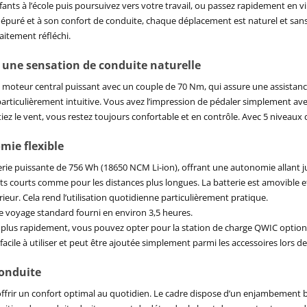
ants à l’école puis poursuivez vers votre travail, ou passez rapidement en vil
n épuré et à son confort de conduite, chaque déplacement est naturel et sans 
aitement réfléchi.
 une sensation de conduite naturelle
 moteur central puissant avec un couple de 70 Nm, qui assure une assistance
 particulièrement intuitive. Vous avez l’impression de pédaler simplement av
iez le vent, vous restez toujours confortable et en contrôle. Avec 5 niveaux 
mie flexible
erie puissante de 756 Wh (18650 NCM Li-ion), offrant une autonomie allant jusq
ets courts comme pour les distances plus longues. La batterie est amovible 
érieur. Cela rend l’utilisation quotidienne particulièrement pratique.
 de voyage standard fourni en environ 3,5 heures.
 plus rapidement, vous pouvez opter pour la station de charge QWIC option
 facile à utiliser et peut être ajoutée simplement parmi les accessoires lors
conduite
offrir un confort optimal au quotidien. Le cadre dispose d’un enjambement 