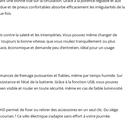
ant une bonne vue sur la circulation. Grâce à la potence réglable et aux
ue et de pneus confortables absorbe efficacement les irrégularités de la
e fois.
s contre la saleté et les intempéries. Vous pouvez même changer de
ez toujours la bonne vitesse, que vous rouliez tranquillement ou plus
icace, économique et demande peu d’entretien, idéal pour un usage
rformances de freinage puissantes et fiables, même par temps humide. Sur
sistance et l’état de la batterie. Grâce à la fonction USB, vous pouvez
en visible et rouler en toute sécurité, même en cas de faible luminosité.
HD permet de fixer ou retirer des accessoires en un seul clic. Du siège
 courses ? Ce vélo électrique s’adapte sans effort à votre journée.