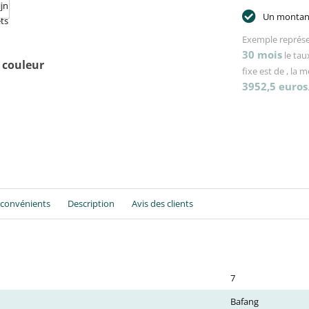
Un montant
Exemple représe
30
mois
le tau
 couleur
fixe est de
, la 
3952,5
euros
nconvénients
Description
Avis des clients
7
Bafang