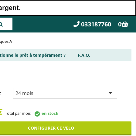
033187760
0
rques A
ionne le prêt à tempérament ?
F.A.Q.
e
€
Total par mois
en stock
CONFIGURER CE VÉLO