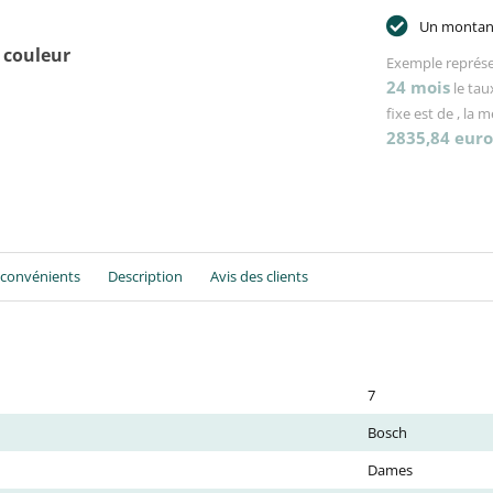
Un montant
 couleur
Exemple représe
24
mois
le tau
fixe est de
, la 
2835,84
euro
nconvénients
Description
Avis des clients
7
Bosch
Dames