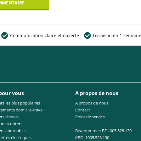
MMENTAIRE
Communication claire et ouverte
Livraison en 1 semain
 pour vous
A propos de nous
rs les plus populaires
A propos de nous
cements domicile-travail
Contact
rs chinois
Point de service
urs scooters
ers abordables
Btw-nummer: BE 1005.528.130
nettes électriques
KBO: 1005.528.130