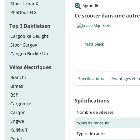
Stoer UrbanX
Agrandir
Phatfour FLX
Ce scooter dans une autre
Top 3 Bakfietsen
Cargobike DeLight
Matt black
Stoer CargoX
Cangoo Buckle Up
Vélos électriques
Bianchi
Spécifications
Avantages et i
Bimas
BSP
Spécifications
Cargobike
Carqon
Nombre de vitesses
Engwe
types de moteurs
Kalkhoff
Types de cadres
Popal