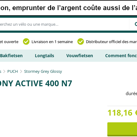
et ouverte
Livraison en 1 semaine
Distributeur officiel des ma
Bakfietsen
Longtails
Vouwfietsen
Comment fonct
s
PUCH
Stormey Grey Glossy
NY ACTIVE 400 N7
duré
118,16