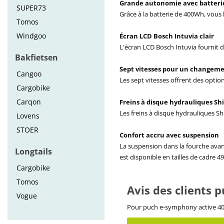
Grande autonomie avec batteri
SUPER73
Grâce à la batterie de 400Wh, vous 
Tomos
Windgoo
Écran LCD Bosch Intuvia clair
L'écran LCD Bosch Intuvia fournit de
Bakfietsen
Sept vitesses pour un changemen
Cangoo
Les sept vitesses offrent des optio
Cargobike
Carqon
Freins à disque hydrauliques Sh
Les freins à disque hydrauliques S
Lovens
STOER
Confort accru avec suspension
La suspension dans la fourche avant
Longtails
est disponible en tailles de cadre 
Cargobike
Tomos
Avis des clients 
Vogue
Pour puch e-symphony active 400