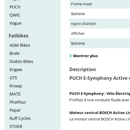
Frame maat
PUCH
Batterie
QWIC
Vogue
rayon d'action
Afficher
Fatbikes
Batterie
AGM Bikes
Brekr
Montrer plus
Diablo Bikes
Description
Engwe
GTS
PUCH E-Symphony Active 
Knaap
PUCH E-Symphony : Vélo Électr
MATE
Profitez d'une conduite fluide ave
Phatfour
Popal
Moteur central BOSCH Active Li
Ruff Cycles
Le moteur central BOSCH Active Line 
STOER