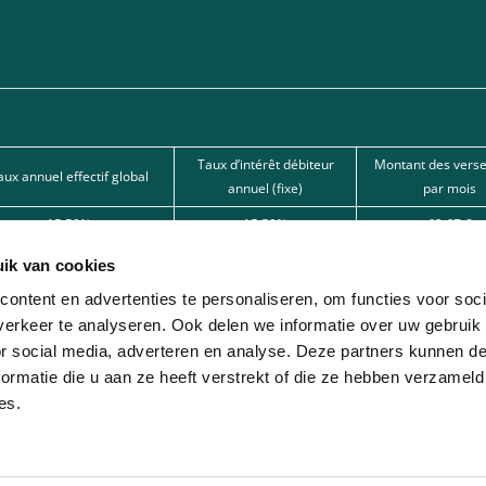
Taux d’intérêt débiteur
Montant des vers
aux annuel effectif global
annuel (fixe)
par mois
15,50%
15,50%
62,67 €
15,50%
15,50%
101,80 €
ik van cookies
12%
12%
166,22 € 
ontent en advertenties te personaliseren, om functies voor soci
erkeer te analyseren. Ook delen we informatie over uw gebruik
nde par l’une de nos banques partenaires. Intermédiaire de crédit (agent à titre
or social media, adverteren en analyse. Deze partners kunnen 
ormatie die u aan ze heeft verstrekt of die ze hebben verzameld
ion avec différentes sociétés de leasing partenaires. Cette option est réservée 
es.