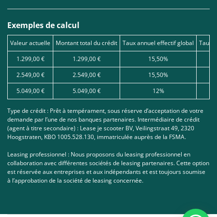
Exemples de calcul
Valeur actuelle
Montant total du crédit
Taux annuel effectif global
Taux d
1.299,00 €
1.299,00 €
15,50%
2.549,00 €
2.549,00 €
15,50%
5.049,00 €
5.049,00 €
12%
Type de crédit : Prêt à tempérament, sous réserve d’acceptation de votre
demande par l’une de nos banques partenaires. Intermédiaire de crédit
(agent à titre secondaire) : Lease je scooter BV, Veilingstraat 49, 2320
Hoogstraten, KBO 1005.528.130, immatriculée auprès de la FSMA.
Leasing professionnel : Nous proposons du leasing professionnel en
collaboration avec différentes sociétés de leasing partenaires. Cette option
est réservée aux entreprises et aux indépendants et est toujours soumise
à l’approbation de la société de leasing concernée.