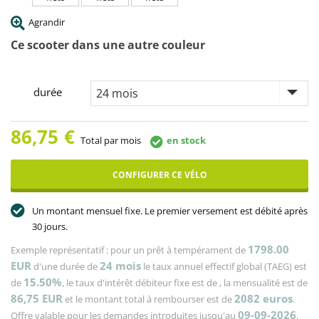
Agrandir
Ce scooter dans une autre couleur
durée
86,75
€
Total par mois
en stock
CONFIGURER CE VÉLO
Un montant mensuel fixe. Le premier versement est débité après
30 jours.
1798.00
Exemple représentatif : pour un prêt à tempérament de
EUR
24
mois
d'une durée de
le taux annuel effectif global (TAEG) est
15.50%
de
, le taux d'intérêt débiteur fixe est de
, la mensualité est de
86,75
EUR
2082
euros
et le montant total à rembourser est de
.
09-09-2026
Offre valable pour les demandes introduites jusqu'au
.