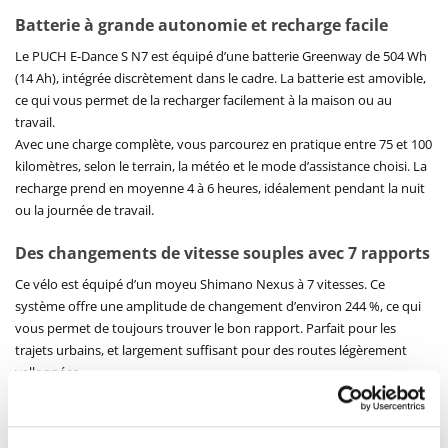
Batterie à grande autonomie et recharge facile
Le PUCH E-Dance S N7 est équipé d’une batterie Greenway de 504 Wh
(14 Ah), intégrée discrètement dans le cadre. La batterie est amovible,
ce qui vous permet de la recharger facilement à la maison ou au
travail.
Avec une charge complète, vous parcourez en pratique entre 75 et 100
kilomètres, selon le terrain, la météo et le mode d’assistance choisi. La
recharge prend en moyenne 4 à 6 heures, idéalement pendant la nuit
ou la journée de travail.
Des changements de vitesse souples avec 7 rapports
Ce vélo est équipé d’un moyeu Shimano Nexus à 7 vitesses. Ce
système offre une amplitude de changement d’environ 244 %, ce qui
vous permet de toujours trouver le bon rapport. Parfait pour les
trajets urbains, et largement suffisant pour des routes légèrement
vallonnées.
Un grand avantage de ce système est que vous pouvez également
changer de vitesse à l’arrêt. Très pratique lorsque vous attendez à un
feu rouge. Comme les vitesses sont intégrées dans le moyeu et que la