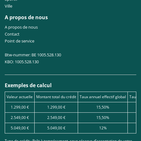
Ville
A propos de nous
A propos de nous
Contact
Point de service
Btw-nummer: BE 1005.528.130
KBO: 1005.528.130
Exemples de calcul
Valeur actuelle
Montant total du crédit
Taux annuel effectif global
Taux d
1.299,00 €
1.299,00 €
15,50%
2.549,00 €
2.549,00 €
15,50%
5.049,00 €
5.049,00 €
12%
Type de crédit : Prêt à tempérament, sous réserve d’acceptation de votre