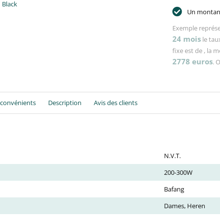
 Black
Un montant
Exemple représe
24
mois
le tau
fixe est de
, la 
2778
euros
. 
nconvénients
Description
Avis des clients
N.V.T.
200-300W
Bafang
Dames, Heren