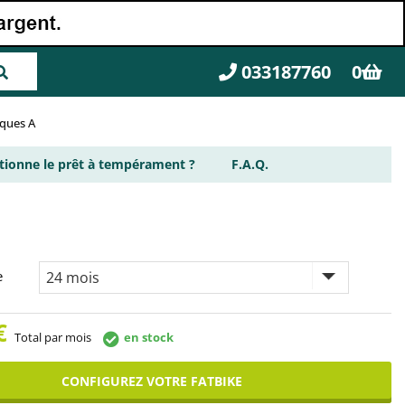
033187760
0
rques A
ionne le prêt à tempérament ?
F.A.Q.
e
€
Total par mois
en stock
CONFIGUREZ VOTRE FATBIKE