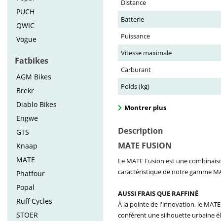
Distance
PUCH
Batterie
QWIC
Puissance
Vogue
Vitesse maximale
Fatbikes
Carburant
AGM Bikes
Poids (kg)
Brekr
Diablo Bikes
Montrer plus
Engwe
Description
GTS
MATE FUSION
Knaap
MATE
Le MATE Fusion est une combinaison 
caractéristique de notre gamme MATE
Phatfour
Popal
AUSSI FRAIS QUE RAFFINÉ
Ruff Cycles
À la pointe de l'innovation, le MATE
STOER
confèrent une silhouette urbaine él