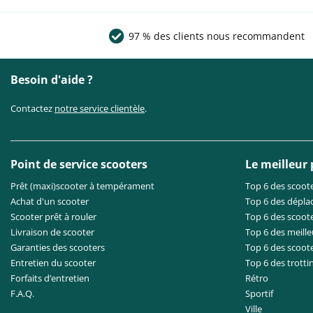
97 % des clients nous recommandent
Besoin d'aide ?
Contactez
notre service clientèle
.
Point de service scooters
Le meilleur
Prêt (maxi)scooter à tempérament
Top 6 des scoote
Achat d'un scooter
Top 6 des dépla
Scooter prêt à rouler
Top 6 des scoote
Livraison de scooter
Top 6 des meille
Garanties des scooters
Top 6 des scoot
Entretien du scooter
Top 6 des trotti
Forfaits d’entretien
Rétro
F.A.Q.
Sportif
Ville