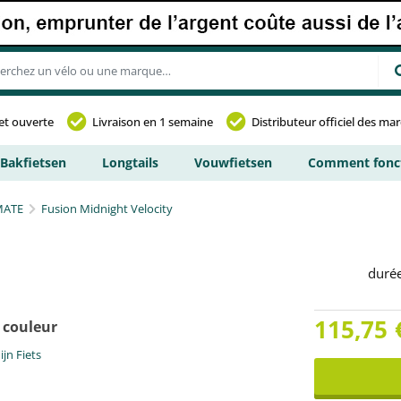
et ouverte
Livraison en 1 semaine
Distributeur officiel des ma
Bakfietsen
Longtails
Vouwfietsen
Comment fonct
MATE
Fusion Midnight Velocity
duré
115,75
 couleur