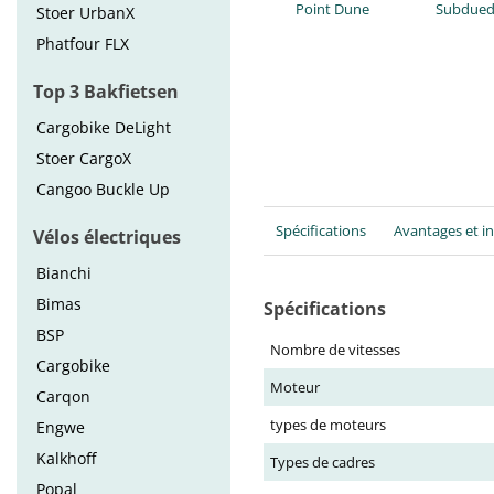
Point Dune
Subdued
Stoer UrbanX
Phatfour FLX
Top 3 Bakfietsen
Cargobike DeLight
Stoer CargoX
Cangoo Buckle Up
Spécifications
Avantages et i
Vélos électriques
Bianchi
Bimas
Spécifications
BSP
Nombre de vitesses
Cargobike
Moteur
Carqon
types de moteurs
Engwe
Kalkhoff
Types de cadres
Popal