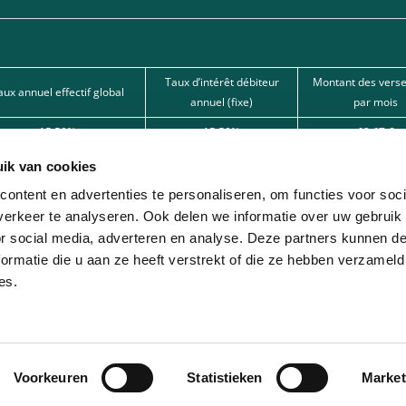
Taux d’intérêt débiteur
Montant des vers
aux annuel effectif global
annuel (fixe)
par mois
15,50%
15,50%
62,67 €
15,50%
15,50%
101,80 €
ik van cookies
12%
12%
166,22 € 
ontent en advertenties te personaliseren, om functies voor soci
erkeer te analyseren. Ook delen we informatie over uw gebruik
nde par l’une de nos banques partenaires. Intermédiaire de crédit (agent à titre
or social media, adverteren en analyse. Deze partners kunnen 
ormatie die u aan ze heeft verstrekt of die ze hebben verzameld
ion avec différentes sociétés de leasing partenaires. Cette option est réservée 
es.
Voorkeuren
Statistieken
Market
© 2026 - Lease-Je-Scooter.be