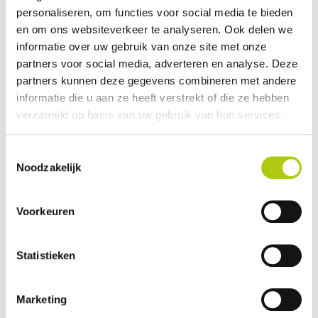
personaliseren, om functies voor social media te bieden
nombre de postes
5
en om ons websiteverkeer te analyseren. Ook delen we
Puissance
Tot 250 Watt
informatie over uw gebruik van onze site met onze
rayon d'action
Tot 200 KM
partners voor social media, adverteren en analyse. Deze
partners kunnen deze gegevens combineren met andere
Afficher
Bosch Kiox
informatie die u aan ze heeft verstrekt of die ze hebben
Batterie
Bosch PowerTube 625
verzameld op basis van uw gebruik van hun services.
Montrer plus
Toestemmingsselectie
Noodzakelijk
Description
Voorkeuren
Avis des clients kalkhoff image 5
Statistieken
excite+ abs - lady
Pour kalkhoff image 5 excite+ abs - lady n'ont pas d'avis
Marketing
RÉDIGER UN COMMENTAIRE