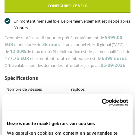
CONFIGURER CE VÉLO
Un montant mensuel fixe. Le premier versement est débité après
30 jours.
5399.00
Exemple représentatif : pour un prêt à tempérament de
EUR
36
mois
d'une durée de
le taux annuel effectif global (TAEG) est
12.00%
de
, le taux d'intérêt débiteur fixe est de
, la mensualité est de
177,75
EUR
6399
euros
et le montant total à rembourser est de
.
05-09-2026
Offre valable pour les demandes introduites jusqu'au
.
Spécifications
Nombre de vitesses
Traploos
types de moteurs
Bosch
Types de cadres
Dames
Frame maat
S, M, L, XL, XS
Deze website maakt gebruik van cookies
Batterie
Tot 20 Ah
We gebruiken cookies om content en advertenties te