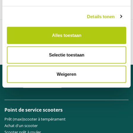
Details tonen
97 % des clients nous recommandent
Alles toestaan
Communication claire et ouverte
Livraison en 1 semaine
Distributeur officiel des marques A
Selectie toestaan
Besoin d'aide ?
Weigeren
Contactez
notre service clientèle
.
Point de service scooters
Prêt (maxi)scooter à tempérament
Achat d'un scooter
Scooter prêt à rouler