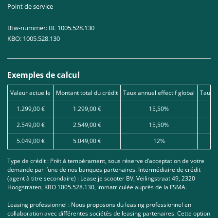
Point de service
Btw-nummer: BE 1005.528.130
KBO: 1005.528.130
Exemples de calcul
Valeur actuelle
Montant total du crédit
Taux annuel effectif global
Taux d
1.299,00 €
1.299,00 €
15,50%
2.549,00 €
2.549,00 €
15,50%
5.049,00 €
5.049,00 €
12%
Type de crédit : Prêt à tempérament, sous réserve d’acceptation de votre
demande par l’une de nos banques partenaires. Intermédiaire de crédit
(agent à titre secondaire) : Lease je scooter BV, Veilingstraat 49, 2320
Hoogstraten, KBO 1005.528.130, immatriculée auprès de la FSMA.
Leasing professionnel : Nous proposons du leasing professionnel en
collaboration avec différentes sociétés de leasing partenaires. Cette option