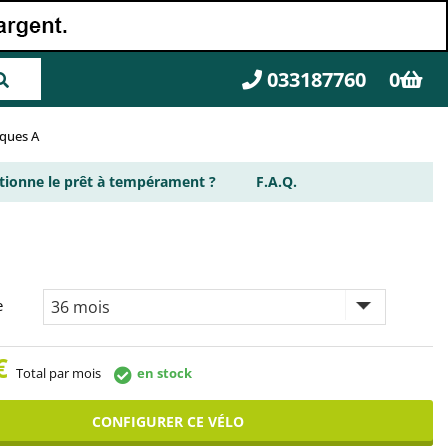
033187760
0
rques A
ionne le prêt à tempérament ?
F.A.Q.
e
€
Total par mois
en stock
CONFIGURER CE VÉLO