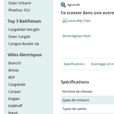
Stoer UrbanX
Agrandir
Phatfour FLX
Ce scooter dans une autre
Top 3 Bakfietsen
Cargobike DeLight
Mineralgreen Matt
Stoer CargoX
Cangoo Buckle Up
Vélos électriques
Bianchi
Spécifications
Avantages et i
Bimas
BSP
Spécifications
Cargobike
Carqon
Nombre de vitesses
Engwe
types de moteurs
Kalkhoff
Types de cadres
Popal