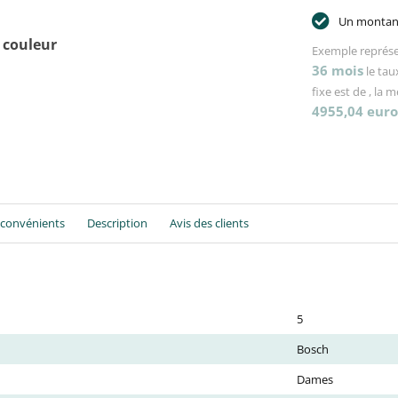
Un montant
 couleur
Exemple représe
36
mois
le tau
fixe est de
, la 
4955,04
euro
nconvénients
Description
Avis des clients
5
Bosch
Dames