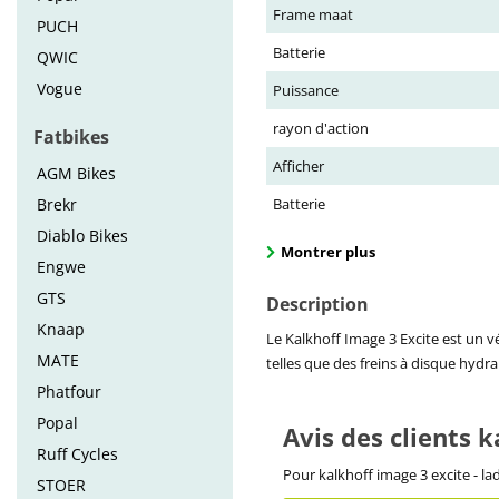
Frame maat
PUCH
Batterie
QWIC
Vogue
Puissance
rayon d'action
Fatbikes
Afficher
AGM Bikes
Brekr
Batterie
Diablo Bikes
Montrer plus
Engwe
GTS
Description
Knaap
Le Kalkhoff Image 3 Excite est un 
MATE
telles que des freins à disque hydr
Phatfour
Popal
Avis des clients k
Ruff Cycles
Pour kalkhoff image 3 excite - la
STOER