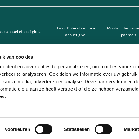
Taux d’intérêt débiteur
Montant des vers
aux annuel effectif global
annuel (fixe)
par mois
15,50%
15,50%
62,67 €
15,50%
15,50%
101,80 €
ik van cookies
12%
12%
166,22 € 
ontent en advertenties te personaliseren, om functies voor soci
erkeer te analyseren. Ook delen we informatie over uw gebruik
nde par l’une de nos banques partenaires. Intermédiaire de crédit (agent à titre
or social media, adverteren en analyse. Deze partners kunnen 
ormatie die u aan ze heeft verstrekt of die ze hebben verzameld
ion avec différentes sociétés de leasing partenaires. Cette option est réservée 
es.
Voorkeuren
Statistieken
Market
© 2026 - Lease-Je-Scooter.be