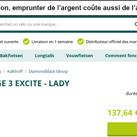
et ouverte
Livraison en 1 semaine
Distributeur officiel des ma
Bakfietsen
Longtails
Vouwfietsen
Comment fonct
s
Kalkhoff
Diamondblack Glossy
 3 EXCITE - LADY
duré
137,64