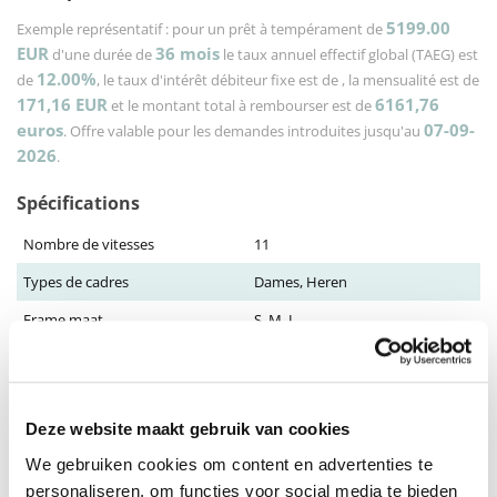
5199.00
Exemple représentatif : pour un prêt à tempérament de
EUR
36
mois
d'une durée de
le taux annuel effectif global (TAEG) est
12.00%
de
, le taux d'intérêt débiteur fixe est de
, la mensualité est de
171,16
EUR
6161,76
et le montant total à rembourser est de
euros
07-09-
. Offre valable pour les demandes introduites jusqu'au
2026
.
Spécifications
Nombre de vitesses
11
Types de cadres
Dames, Heren
Frame maat
S, M, L
nombre de postes
4
rayon d'action
Tot 200 KM
Deze website maakt gebruik van cookies
Afficher
Bosch Kiox
We gebruiken cookies om content en advertenties te
Batterie
Bosch PowerTube 625
personaliseren, om functies voor social media te bieden