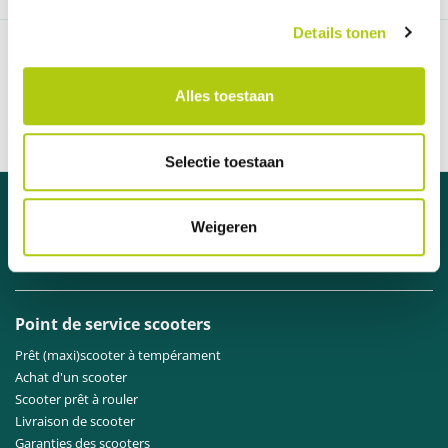
Details tonen
97 % des clients nous recommandent
Communication claire et ouverte
Alles toestaan
Livraison en 1 semaine
Distributeur officiel des marques A
Selectie toestaan
Besoin d'aide ?
Weigeren
Contactez
notre service clientèle
.
Point de service scooters
Prêt (maxi)scooter à tempérament
Achat d'un scooter
Scooter prêt à rouler
Livraison de scooter
Garanties des scooters