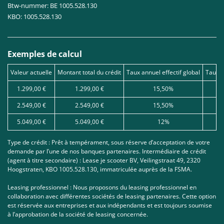
Btw-nummer: BE 1005.528.130
KBO: 1005.528.130
Exemples de calcul
Valeur actuelle
Montant total du crédit
Taux annuel effectif global
Taux d
1.299,00 €
1.299,00 €
15,50%
2.549,00 €
2.549,00 €
15,50%
5.049,00 €
5.049,00 €
12%
Type de crédit : Prêt à tempérament, sous réserve d’acceptation de votre
demande par l’une de nos banques partenaires. Intermédiaire de crédit
(agent à titre secondaire) : Lease je scooter BV, Veilingstraat 49, 2320
Hoogstraten, KBO 1005.528.130, immatriculée auprès de la FSMA.
Leasing professionnel : Nous proposons du leasing professionnel en
collaboration avec différentes sociétés de leasing partenaires. Cette option
est réservée aux entreprises et aux indépendants et est toujours soumise
à l’approbation de la société de leasing concernée.