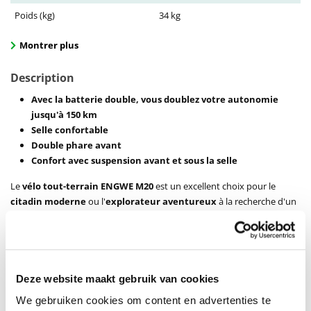
Poids (kg)
34 kg
Montrer plus
Description
Avec la batterie double, vous doublez votre autonomie
jusqu'à 150 km
Selle confortable
Double phare avant
Confort avec suspension avant et sous la selle
Le
vélo tout-terrain ENGWE M20
est un excellent choix pour le
citadin moderne
ou l'
explorateur aventureux
à la recherche d'un
vélo tout-terrain pratique
. Ce vélo est
conçu avec un cadre en
aluminium léger mais solide
, offrant
durabilité
et
facilité
d'utilisation
.
Le vélo est équipé de
composants de haute qualité
, tels que des
Deze website maakt gebruik van cookies
vitesses Shimano fluides
, des
freins fiables
et une
selle
We gebruiken cookies om content en advertenties te
confortable
, garantissant une
expérience de conduite agréable
,