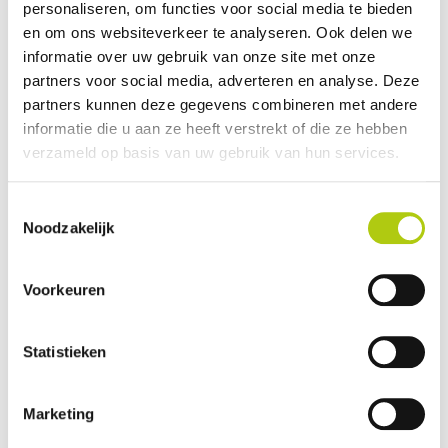
personaliseren, om functies voor social media te bieden
aussi bien sur des
sentiers urbains
que sur des
routes non pavées
en om ons websiteverkeer te analyseren. Ook delen we
et des
sentiers de VTT
. Le
guidon réglable
rend le
ENGWE M20
informatie over uw gebruik van onze site met onze
adapté aux
cyclistes de différentes tailles
, ce qui contribue à la
partners voor social media, adverteren en analyse. Deze
polyvalence
du vélo.
partners kunnen deze gegevens combineren met andere
informatie die u aan ze heeft verstrekt of die ze hebben
verzameld op basis van uw gebruik van hun services.
note moyenne
Conception
10
Toestemmingsselectie
Technologie
10
Noodzakelijk
Tenue de route
10
Confort
10
Voorkeuren
Prix
8
Grade
9,6
Statistieken
(1 commentaires )
Marketing
RÉDIGER UN COMMENTAIRE