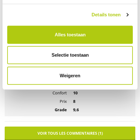
F16
Details tonen
Par Hasan Yuksel op 05 octobre 2025
Comfort
Alles toestaan
Mooie
Super
Selectie toestaan
Conception
10
Weigeren
Technologie
10
Tenue de route
10
Confort
10
Prix
8
Grade
9,6
VOIR TOUS LES COMMENTAIRES (1)