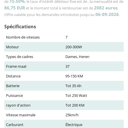
15.50%
de
, le taux d'intérêt débiteur fixe est de
, la mensualité est de
86,75
EUR
2082
euros
et le montant total à rembourser est de
.
06-09-2026
Offre valable pour les demandes introduites jusqu'au
.
Spécifications
Nombre de vitesses
7
Moteur
200-300W
Types de cadres
Dames, Heren
Frame maat
37
Distance
95-150 KM
Batterie
Tot 35 Ah
Puissance
Tot 250 Watt
rayon d'action
Tot 200 KM
Vitesse maximale
25km/h
Carburant
Électrique