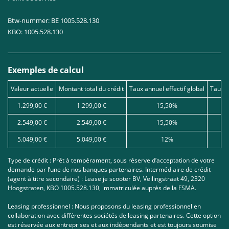
Btw-nummer: BE 1005.528.130
KBO: 1005.528.130
Exemples de calcul
Valeur actuelle
Montant total du crédit
Taux annuel effectif global
Taux d
1.299,00 €
1.299,00 €
15,50%
2.549,00 €
2.549,00 €
15,50%
5.049,00 €
5.049,00 €
12%
Type de crédit : Prêt à tempérament, sous réserve d’acceptation de votre
demande par l’une de nos banques partenaires. Intermédiaire de crédit
(agent à titre secondaire) : Lease je scooter BV, Veilingstraat 49, 2320
Hoogstraten, KBO 1005.528.130, immatriculée auprès de la FSMA.
Leasing professionnel : Nous proposons du leasing professionnel en
collaboration avec différentes sociétés de leasing partenaires. Cette option
est réservée aux entreprises et aux indépendants et est toujours soumise