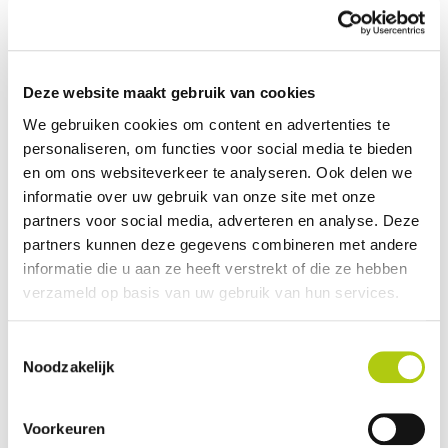
Carburant
Électrique
Poids (kg)
34 kg
Montrer plus
Deze website maakt gebruik van cookies
We gebruiken cookies om content en advertenties te
Description
personaliseren, om functies voor social media te bieden
Engwe L20
en om ons websiteverkeer te analyseren. Ook delen we
Autonomie jusqu'à 120 km
informatie over uw gebruik van onze site met onze
Cadre bas
partners voor social media, adverteren en analyse. Deze
Panier arrière inclus
partners kunnen deze gegevens combineren met andere
Panier avant inclus
informatie die u aan ze heeft verstrekt of die ze hebben
verzameld op basis van uw gebruik van hun services.
Le
vélo tout-terrain ENGWE L20
est le choix idéal pour le
citadin
moderne
ou l'
explorateur aventureux
à la recherche d'un
vélo
Toestemmingsselectie
tout-terrain pratique
. Ce vélo est
conçu avec un cadre en
Noodzakelijk
aluminium léger mais solide
, offrant une
durabilité
et une
facilité
de transport
.
Voorkeuren