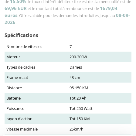
15.50%
de
, le taux d'intérêt débiteur fixe est de
, la mensualité est de
69,96
EUR
1679,04
et le montant total à rembourser est de
euros
08-09-
. Offre valable pour les demandes introduites jusqu'au
2026
.
Spécifications
Nombre de vitesses
7
Moteur
200-300W
Types de cadres
Dames
Frame maat
43 cm
Distance
95-150 KM
Batterie
Tot 20 Ah
Puissance
Tot 250 Watt
rayon d'action
Tot 150 KM
Vitesse maximale
25km/h