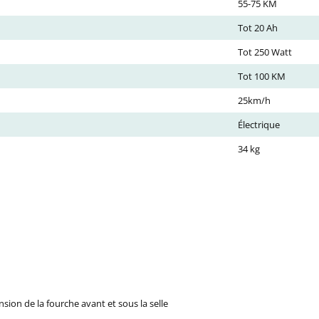
55-75 KM
Tot 20 Ah
Tot 250 Watt
Tot 100 KM
25km/h
Électrique
34 kg
sion de la fourche avant et sous la selle