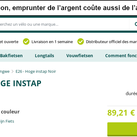
et ouverte
Livraison en 1 semaine
Distributeur officiel des ma
Bakfietsen
Longtails
Vouwfietsen
Comment fonct
ngwe
E26 - Hoge instap Noir
OGE INSTAP
duré
89,21
€
 couleur