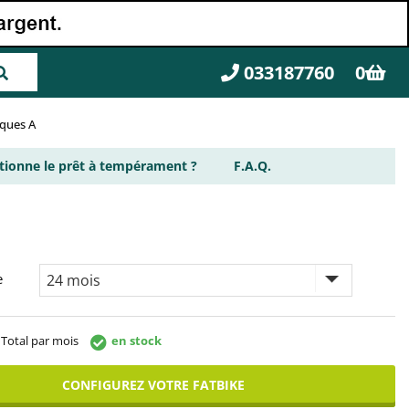
033187760
0
rques A
ionne le prêt à tempérament ?
F.A.Q.
e
Total par mois
en stock
CONFIGUREZ VOTRE FATBIKE