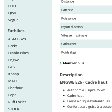
Distance
PUCH
Batterie
QWIC
Puissance
Vogue
rayon d'action
Fatbikes
Vitesse maximale
AGM Bikes
Carburant
Brekr
Poids (kg)
Diablo Bikes
Engwe
Montrer plus
GTS
Knaap
Description
MATE
ENGWE E26 - Cadre haut
Phatfour
Autonomie jusqu'à 75 km
Popal
Cadre haut
Freins à disque hydrauliques
Ruff Cycles
Confort accru grâce à la suspen
STOER