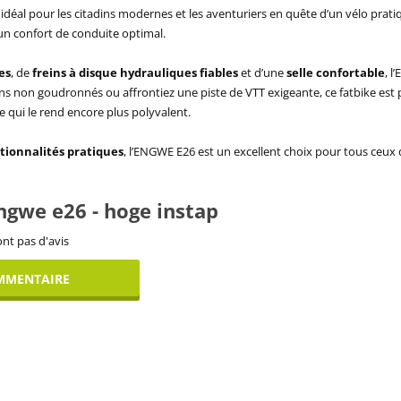
x idéal pour les citadins modernes et les aventuriers en quête d’un vélo pra
t un confort de conduite optimal.
es
, de
freins à disque hydrauliques fiables
et d’une
selle confortable
, 
ins non goudronnés ou affrontiez une piste de VTT exigeante, ce fatbike est p
 ce qui le rend encore plus polyvalent.
tionnalités pratiques
, l’ENGWE E26 est un excellent choix pour tous ceux q
engwe e26 - hoge instap
nt pas d'avis
MMENTAIRE