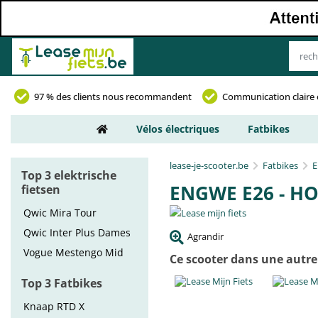
97 % des clients nous recommandent
Communication claire 
Vélos électriques
Fatbikes
lease-je-scooter.be
Fatbikes
E
Top 3 elektrische
ENGWE E26 - H
fietsen
Qwic Mira Tour
Qwic Inter Plus Dames
Agrandir
Vogue Mestengo Mid
Ce scooter dans une autre
Top 3 Fatbikes
Knaap RTD X