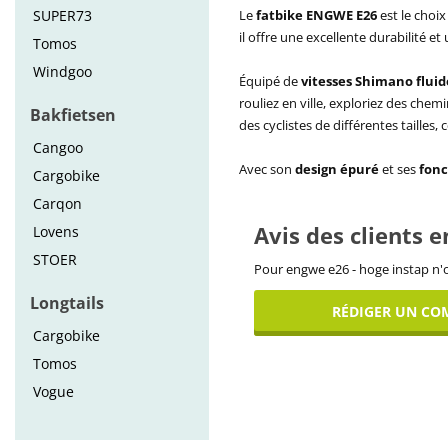
SUPER73
Le
fatbike ENGWE E26
est le choi
il offre une excellente durabilité e
Tomos
Windgoo
Équipé de
vitesses Shimano fluid
rouliez en ville, exploriez des chem
Bakfietsen
des cyclistes de différentes tailles,
Cangoo
Avec son
design épuré
et ses
fonc
Cargobike
Carqon
Avis des clients 
Lovens
STOER
Pour engwe e26 - hoge instap n'o
Longtails
RÉDIGER UN CO
Cargobike
Tomos
Vogue