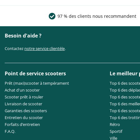
97 % des clients nous recommandent
Besoin d'aide ?
Contactez
notre service clientèle
.
Point de service scooters
Le meilleur
Prêt (maxi)scooter à tempérament
Top 6 des scoote
Achat d'un scooter
Top 6 des dépla
Scooter prêt à rouler
Top 6 des scoote
Livraison de scooter
Top 6 des meille
Garanties des scooters
Top 6 des scoot
Entretien du scooter
Top 6 des trotti
Forfaits d’entretien
Rétro
F.A.Q.
Sportif
Ville