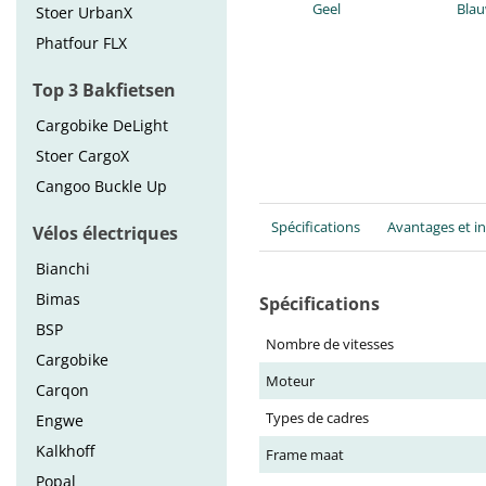
Geel
Bla
Stoer UrbanX
Phatfour FLX
Top 3 Bakfietsen
Cargobike DeLight
Stoer CargoX
Cangoo Buckle Up
Spécifications
Avantages et i
Vélos électriques
Bianchi
Bimas
Spécifications
BSP
Nombre de vitesses
Cargobike
Moteur
Carqon
Types de cadres
Engwe
Kalkhoff
Frame maat
Popal