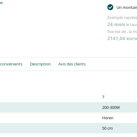
uw
Un montant
Exemple représe
24
mois
le tau
fixe est de
, la 
2141,04
euro
nconvénients
Description
Avis des clients
7
200-300W
Heren
50 cm