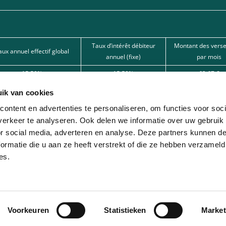
Taux d’intérêt débiteur
Montant des vers
aux annuel effectif global
annuel (fixe)
par mois
15,50%
15,50%
62,67 €
15,50%
15,50%
101,80 €
ik van cookies
12%
12%
166,22 € 
ontent en advertenties te personaliseren, om functies voor soci
erkeer te analyseren. Ook delen we informatie over uw gebruik
nde par l’une de nos banques partenaires. Intermédiaire de crédit (agent à titre
or social media, adverteren en analyse. Deze partners kunnen 
ormatie die u aan ze heeft verstrekt of die ze hebben verzameld
ion avec différentes sociétés de leasing partenaires. Cette option est réservée 
es.
Voorkeuren
Statistieken
Market
© 2026 - Lease-Je-Scooter.be