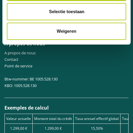
Top 6 des meilleurs scooters
Top 6 des scooters abordables
Selectie toestaan
Top 6 des trottinettes électriques
Rétro
Sportif
Weigeren
Ville
A propos de nous
A propos de nous
Contact
Point de service
Btw-nummer: BE 1005.528.130
KBO: 1005.528.130
Exemples de calcul
Valeur actuelle
Montant total du crédit
Taux annuel effectif global
Taux d
1.299,00 €
1.299,00 €
15,50%