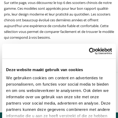
Sur cette page, vous découvrez le top 6 des scooters chinois de notre
gamme. Ces modèles sont appréciés pour leur bon rapport qualité-
prix, leur design moderne et leur praticité au quotidien. Les scooters
chinois ont beaucoup évolué ces dernières années et offrent
aujourd’hui une expérience de conduite fiable et confortable. Cette
sélection vous permet de comparer facilement et de trouver le modèle
qui correspond à vos besoins.
FILTEREN
Deze website maakt gebruik van cookies
We gebruiken cookies om content en advertenties te
97 % des clients nous recommandent
personaliseren, om functies voor social media te bieden
Communication claire et ouverte
en om ons websiteverkeer te analyseren. Ook delen we
Livraison en 1 semaine
informatie over uw gebruik van onze site met onze
Distributeur officiel des marques A
partners voor social media, adverteren en analyse. Deze
partners kunnen deze gegevens combineren met andere
informatie die u aan ze heeft verstrekt of die ze hebben