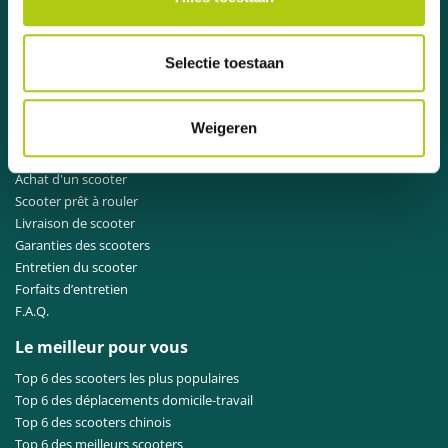
Besoin d'aide ?
Contactez
notre service clientèle
.
Selectie toestaan
Point de service scooters
Weigeren
Prêt (maxi)scooter à tempérament
Achat d'un scooter
Scooter prêt à rouler
Livraison de scooter
Garanties des scooters
Entretien du scooter
Forfaits d’entretien
F.A.Q.
Le meilleur pour vous
Top 6 des scooters les plus populaires
Top 6 des déplacements domicile-travail
Top 6 des scooters chinois
Top 6 des meilleurs scooters