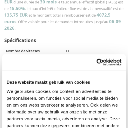
EUR
30
mois
d'une durée de
le taux annuel effectif global (TAEG) est
15.50%
de
, le taux d'intérêt débiteur fixe est de
, la mensualité est de
135,75
EUR
4072,5
et le montant total à rembourser est de
euros
06-09-
. Offre valable pour les demandes introduites jusqu'au
2026
.
Spécifications
Nombre de vitesses
11
types de moteurs
Mahle
Types de cadres
Dames, Heren
Frame maat
S, M, L, XL, XS
Deze website maakt gebruik van cookies
Batterie
250 Wh
We gebruiken cookies om content en advertenties te
personaliseren, om functies voor social media te bieden
Montrer plus
en om ons websiteverkeer te analyseren. Ook delen we
informatie over uw gebruik van onze site met onze
Description
partners voor social media, adverteren en analyse. Deze
Le Bianchi E-Impulso Gravel GRX600 est un vélo électrique gravel
partners kunnen deze gegevens combineren met andere