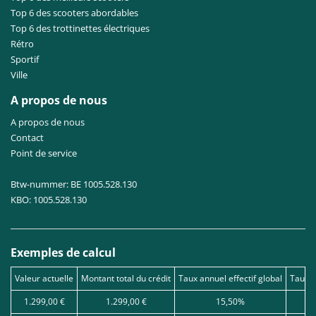
Top 6 des scooters abordables
Top 6 des trottinettes électriques
Rétro
Sportif
Ville
A propos de nous
A propos de nous
Contact
Point de service
Btw-nummer: BE 1005.528.130
KBO: 1005.528.130
Exemples de calcul
Valeur actuelle
Montant total du crédit
Taux annuel effectif global
Taux d
1.299,00 €
1.299,00 €
15,50%