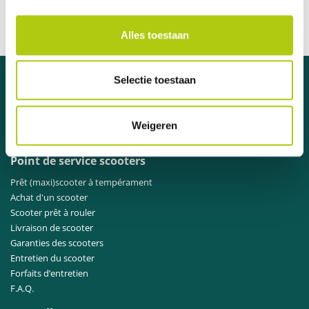
Livraison en 1 semaine
Distributeur officiel des marques A
Alles toestaan
Besoin d'aide ?
Selectie toestaan
Contactez
notre service clientèle
.
Weigeren
Point de service scooters
Prêt (maxi)scooter à tempérament
Achat d'un scooter
Scooter prêt à rouler
Livraison de scooter
Garanties des scooters
Entretien du scooter
Forfaits d’entretien
F.A.Q.