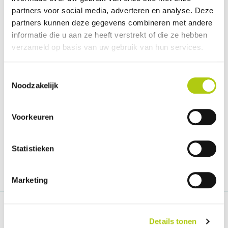
Vitesse maximale
25km/h
partners voor social media, adverteren en analyse. Deze
Carburant
Électrique
partners kunnen deze gegevens combineren met andere
informatie die u aan ze heeft verstrekt of die ze hebben
Montrer plus
verzameld op basis van uw gebruik van hun services.
Description
Toestemmingsselectie
Noodzakelijk
Avis des clients agm bikes gt250
Voorkeuren
Pour agm bikes gt250 n'ont pas d'avis
Statistieken
RÉDIGER UN COMMENTAIRE
Marketing
97 % des clients nous recommandent
Details tonen
Communication claire et ouverte