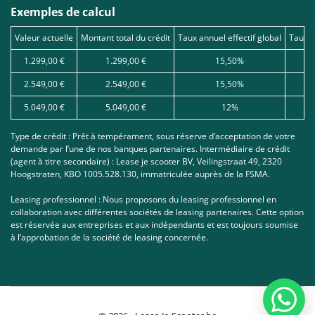
Exemples de calcul
Valeur actuelle
Montant total du crédit
Taux annuel effectif global
Taux d
1.299,00 €
1.299,00 €
15,50%
2.549,00 €
2.549,00 €
15,50%
5.049,00 €
5.049,00 €
12%
Type de crédit : Prêt à tempérament, sous réserve d’acceptation de votre
demande par l’une de nos banques partenaires. Intermédiaire de crédit
(agent à titre secondaire) : Lease je scooter BV, Veilingstraat 49, 2320
Hoogstraten, KBO 1005.528.130, immatriculée auprès de la FSMA.
Leasing professionnel : Nous proposons du leasing professionnel en
collaboration avec différentes sociétés de leasing partenaires. Cette option
est réservée aux entreprises et aux indépendants et est toujours soumise
à l’approbation de la société de leasing concernée.