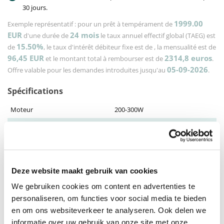
30 jours.
1999.00
Exemple représentatif : pour un prêt à tempérament de
EUR
24
mois
d'une durée de
le taux annuel effectif global (TAEG) est
15.50%
de
, le taux d'intérêt débiteur fixe est de
, la mensualité est de
96,45
EUR
2314,8
euros
et le montant total à rembourser est de
.
05-09-2026
Offre valable pour les demandes introduites jusqu'au
.
Spécifications
Moteur
200-300W
Types de cadres
Dames, Heren
Distance
75-100 KM
Batterie
LG Lithium-ion 48V 12,8Ah
Deze website maakt gebruik van cookies
nombre de postes
3
We gebruiken cookies om content en advertenties te
Puissance
Tot 250 Watt
personaliseren, om functies voor social media te bieden
en om ons websiteverkeer te analyseren. Ook delen we
rayon d'action
Tot 100 KM
informatie over uw gebruik van onze site met onze