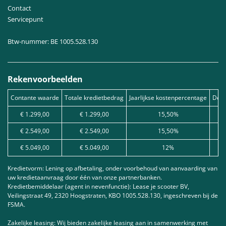
Contact
Servicepunt
Btw-nummer: BE 1005.528.130
Rekenvoorbeelden
Contante waarde
Totale kredietbedrag
Jaarlijkse kostenpercentage
Debe
€ 1.299,00
€ 1.299,00
15,50%
€ 2.549,00
€ 2.549,00
15,50%
€ 5.049,00
€ 5.049,00
12%
Kredietvorm: Lening op afbetaling, onder voorbehoud van aanvaarding van
uw kredietaanvraag door één van onze partnerbanken.
Kredietbemiddelaar (agent in nevenfunctie): Lease je scooter BV,
Veilingstraat 49, 2320 Hoogstraten, KBO 1005.528.130, ingeschreven bij de
FSMA.
Zakelijke leasing: Wij bieden zakelijke leasing aan in samenwerking met