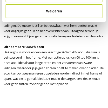
De CargoX bakfiets is uitgerust met de Bafang H720 2-speed motor (92
Nm), die een uitstekende combinatie van kracht en stille werking
Weigeren
biedt. Dankzij de geavanceerde technologie zorgt deze motor voor
soepele versnelling en krachtige ondersteuning, zelfs met zware
ladingen. De motor is stil en betrouwbaar, wat hem perfect maakt
voor dagelijks gebruik en het overwinnen van uitdagend terrein. Je
krijgt daarnaast 2 jaar garantie op alle bewegende delen van de motor.
Uitneembare 960Wh accu
De CargoX is voorzien van een krachtige 960Wh 48V accu, die slim is
geïntegreerd in het frame. Met een actieradius van 60 tot 100 km is
deze accu ideaal voor lange ritten en het vervoeren van zware
ladingen, waardoor je je geen zorgen hoeft te maken over opladen. De
accu kan op twee manieren opgeladen worden: direct in het frame of
apart, wat extra gemak biedt. Dit maakt de CargoX een ideale keuze
voor gezinsritten, zonder gedoe met opladen.