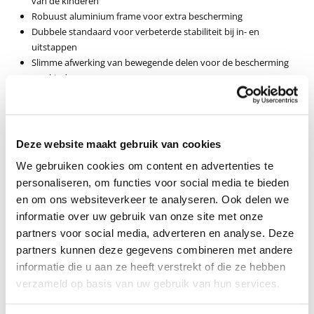
van de kinderen
Robuust aluminium frame voor extra bescherming
Dubbele standaard voor verbeterde stabiliteit bij in- en
uitstappen
Slimme afwerking van bewegende delen voor de bescherming
van kinderen
Krachtige Tektro hydraulische remmen met geïntegreerde
remverlichting voor optimale stopkracht
Volledig verlichtingssysteem inclusief LED-dagrijverlichting en
richtingaanwijzers voor maximale zichtbaarheid
Deze website maakt gebruik van cookies
Accessoires voor extra veiligheid
We gebruiken cookies om content en advertenties te
personaliseren, om functies voor social media te bieden
Hoogwaardige kinderhelmen in verschillende maten
Veiligheidsbeugel met regenhoes of overkapping voor
en om ons websiteverkeer te analyseren. Ook delen we
bescherming tegen weersomstandigheden
informatie over uw gebruik van onze site met onze
Maxi-Cosi adapter voor veilige bevestiging van je Maxi-Cosi voor
partners voor social media, adverteren en analyse. Deze
comfortabel vervoer
partners kunnen deze gegevens combineren met andere
informatie die u aan ze heeft verstrekt of die ze hebben
Praktisch en comfortabel
verzameld op basis van uw gebruik van hun services.
Geschikt voor kinderen vanaf
: De geboorte (met Maxi-Cosi
adapter), zonder adapter vanaf 2 jaar