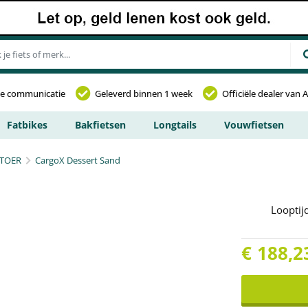
jke communicatie
Geleverd binnen 1 week
Officiële dealer van 
Fatbikes
Bakfietsen
Longtails
Vouwfietsen
TOER
CargoX Dessert Sand
Looptij
€
188,2