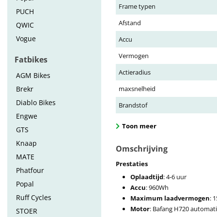
Frame typen
PUCH
Afstand
QWIC
Vogue
Accu
Vermogen
Fatbikes
Actieradius
AGM Bikes
Brekr
maxsnelheid
Diablo Bikes
Brandstof
Engwe
Toon meer
GTS
Knaap
Omschrijving
MATE
Prestaties
Phatfour
Oplaadtijd
: 4-6 uur
Popal
Accu
: 960Wh
Ruff Cycles
Maximum laadvermogen
: 
Motor
: Bafang H720 automat
STOER