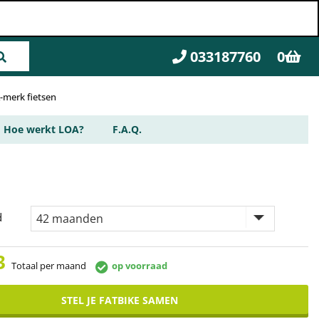
033187760
0
A-merk fietsen
Hoe werkt LOA?
F.A.Q.
d
3
Totaal per maand
op voorraad
STEL JE FATBIKE SAMEN