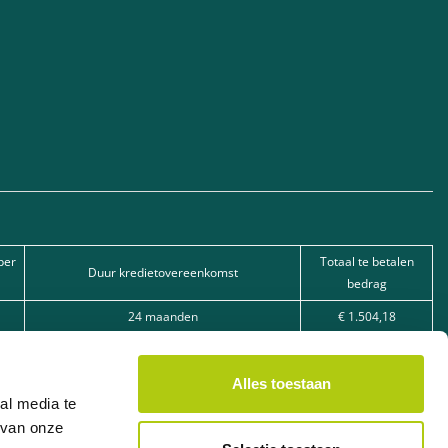
per
Totaal te betalen
Duur kredietovereenkomst
bedrag
24 maanden
€ 1.504,18
30 maanden
€ 3.053,95
36 maanden
€ 5.983,92
Alles toestaan
al media te
nevenfunctie): Lease je scooter BV, Veilingstraat 49, 2320 Hoogstraten,
 van onze