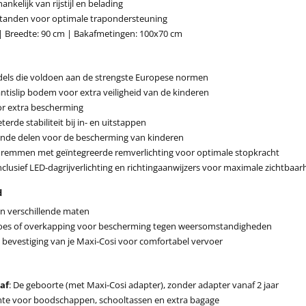
ankelijk van rijstijl en belading
 standen voor optimale trapondersteuning
 | Breedte: 90 cm | Bakafmetingen: 100x70 cm
rdels die voldoen aan de strengste Europese normen
tislip bodem voor extra veiligheid van de kinderen
r extra bescherming
rde stabiliteit bij in- en uitstappen
nde delen voor de bescherming van kinderen
e remmen met geïntegreerde remverlichting voor optimale stopkracht
nclusief LED-dagrijverlichting en richtingaanwijzers voor maximale zichtbaar
d
n verschillende maten
hoes of overkapping voor bescherming tegen weersomstandigheden
e bevestiging van je Maxi-Cosi voor comfortabel vervoer
af
: De geboorte (met Maxi-Cosi adapter), zonder adapter vanaf 2 jaar
mte voor boodschappen, schooltassen en extra bagage