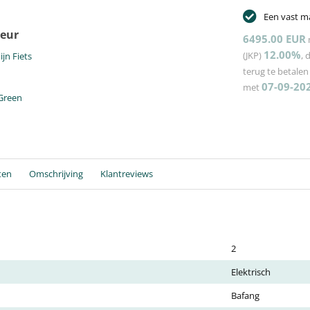
Een vast m
leur
6495.00 EUR
12.00%
(JKP)
, 
terug te betale
07-09-20
met
 Green
ten
Omschrijving
Klantreviews
2
Elektrisch
Bafang