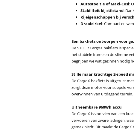
Autostoeltje of Maxi-Cosi
: 
Stabiliteit bij stilstand
: Dank
Rijeigenschappen bij vers
Draaicirkel
: Compact en wend
Een bakfiets ontworpen voor g
De STOER CargoX bakfiets is specia
het stabiele frame en de slimme veil
begrijpen we wat gezinnen nodig h
Stille maar krachtige 2-speed m
De CargoX bakfiets is uitgerust me
zorgt deze motor voor soepele vers
overwinnen van uitdagend terrein. 
Uitneembare 960Wh accu
De CargoX is voorzien van een krach
vervoeren van zware ladingen, waar
gemak biedt. Dit maakt de CargoX e