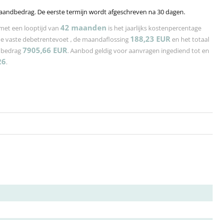
aandbedrag. De eerste termijn wordt afgeschreven na 30 dagen.
42
maanden
met een looptijd van
is het jaarlijks kostenpercentage
188,23
EUR
de vaste debetrentevoet
, de maandaflossing
en het totaal
7905,66
EUR
n bedrag
. Aanbod geldig voor aanvragen ingediend tot en
26
.