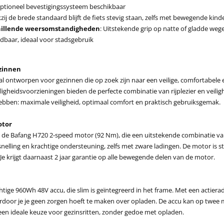
Optioneel bevestigingssysteem beschikbaar
zij de brede standaard blijft de fiets stevig staan, zelfs met bewegende kind
chillende weersomstandigheden
: Uitstekende grip op natte of gladde we
baar, ideaal voor stadsgebruik
ezinnen
al ontworpen voor gezinnen die op zoek zijn naar een veilige, comfortabel
igheidsvoorzieningen bieden de perfecte combinatie van rijplezier en veilighei
ebben: maximale veiligheid, optimaal comfort en praktisch gebruiksgemak.
otor
t de Bafang H720 2-speed motor (92 Nm), die een uitstekende combinatie van
nelling en krachtige ondersteuning, zelfs met zware ladingen. De motor is s
Je krijgt daarnaast 2 jaar garantie op alle bewegende delen van de motor.
tige 960Wh 48V accu, die slim is geïntegreerd in het frame. Met een actierad
door je je geen zorgen hoeft te maken over opladen. De accu kan op twee m
en ideale keuze voor gezinsritten, zonder gedoe met opladen.