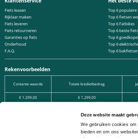
Klantenservice
Het beste vo
Fiets leasen
Top 6 populaire 
Rijklaar maken
Top 6 fietsen w
Fiets leveren
Top 6 Fatbikes
Fiets retourneren
Top 6 beste fiet
Garanties op fiets
Top 6 goedkope 
Onderhoud
Top 6 elektrisch
F.A.Q.
Top 6 bakfietse
Rekenvoorbeelden
Contante waarde
Totale kredietbedrag
J
€ 1.299,00
€ 1.299,00
€ 2.549,00
€ 2.549,00
Deze website maakt gebru
€ 5.049,00
€ 5.049,00
We gebruiken cookies om c
Kredietvorm: Lening op afbetaling, onder voorbehoud van aanvaarding van uw 
bieden en om ons websitev
KBO 1005.528.130, ingeschreven bij de FSMA.