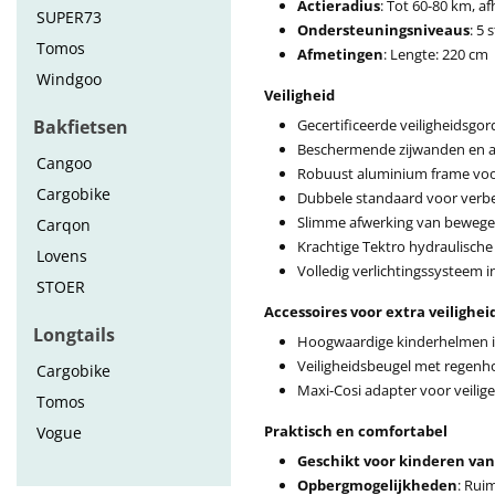
Actieradius
: Tot 60-80 km, afh
SUPER73
Ondersteuningsniveaus
: 5
Tomos
Afmetingen
: Lengte: 220 cm
Windgoo
Veiligheid
Bakfietsen
Gecertificeerde veiligheidsgo
Beschermende zijwanden en an
Cangoo
Robuust aluminium frame voo
Cargobike
Dubbele standaard voor verbete
Slimme afwerking van bewege
Carqon
Krachtige Tektro hydraulisch
Lovens
Volledig verlichtingssysteem i
STOER
Accessoires voor extra veilighei
Longtails
Hoogwaardige kinderhelmen i
Veiligheidsbeugel met regen
Cargobike
Maxi-Cosi adapter voor veilig
Tomos
Praktisch en comfortabel
Vogue
Geschikt voor kinderen van
Opbergmogelijkheden
: Rui