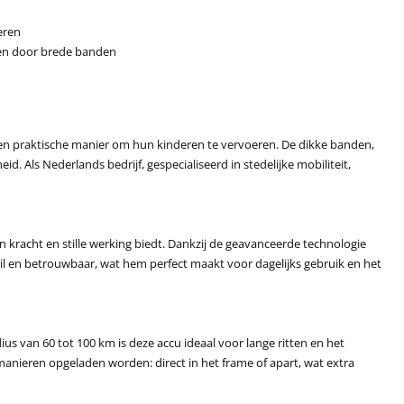
eren
gen door brede banden
e en praktische manier om hun kinderen te vervoeren. De dikke banden,
d. Als Nederlands bedrijf, gespecialiseerd in stedelijke mobiliteit,
 kracht en stille werking biedt. Dankzij de geavanceerde technologie
til en betrouwbaar, wat hem perfect maakt voor dagelijks gebruik en het
ius van 60 tot 100 km is deze accu ideaal voor lange ritten en het
anieren opgeladen worden: direct in het frame of apart, wat extra