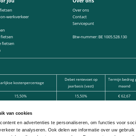
or jou
Over ons
fietsen
Over ons
oon-werkverkeer
Contact
Servicepunt
sen
fietsen
Btw-nummer: BE 1005.528.130
e fietsen
n
Debet rentevoet op
Termijn bedrag 
aarlijkse kostenpercentage
jaarbasis (vast)
maand
15,50%
15,50%
€ 62,67
15,50%
15,50%
€ 101,80
ik van cookies
12%
12%
€ 166,22
ontent en advertenties te personaliseren, om functies voor soci
kredietaanvraag door één van onze partnerbanken. Kredietbemiddelaar (agent in 
erkeer te analyseren. Ook delen we informatie over uw gebruik