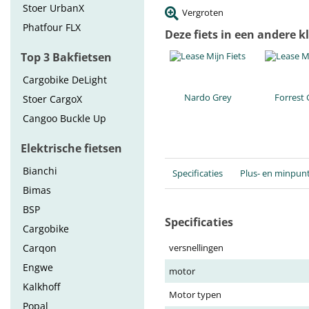
Stoer UrbanX
Vergroten
Phatfour FLX
Deze fiets in een andere k
Top 3 Bakfietsen
Cargobike DeLight
Nardo Grey
Forrest
Stoer CargoX
Cangoo Buckle Up
Elektrische fietsen
Bianchi
Specificaties
Plus- en minpun
Bimas
BSP
Specificaties
Cargobike
Carqon
versnellingen
Engwe
motor
Kalkhoff
Motor typen
Popal