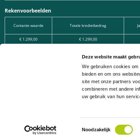
Rekenvoorbeelden
Contante waarde
Totale kredietbedrag
J
€ 1.299,00
€ 1.299,00
€ 2.549,00
€ 2.549,00
Deze website maakt gebru
€ 5.049,00
€ 5.049,00
We gebruiken cookies om c
Kredietvorm: Lening op afbetaling, onder voorbehoud van aanvaarding van uw 
bieden en om ons websitev
KBO 1005.528.130, ingeschreven bij de FSMA.
site met onze partners vo
combineren met andere inf
Zakelijke leasing: Wij bieden zakelijke leasing aan in samenwerking met ver
goedkeuring door de betrokken leasemaatschappij.
uw gebruik van hun servic
Toestemmingsselectie
Noodzakelijk