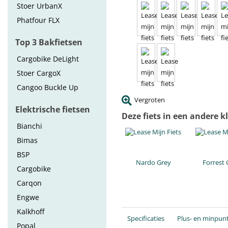
Stoer UrbanX
Phatfour FLX
Top 3 Bakfietsen
Cargobike DeLight
Stoer CargoX
Cangoo Buckle Up
Vergroten
Elektrische fietsen
Deze fiets in een andere k
Bianchi
Bimas
BSP
Nardo Grey
Forrest
Cargobike
Carqon
Engwe
Kalkhoff
Specificaties
Plus- en minpun
Popal