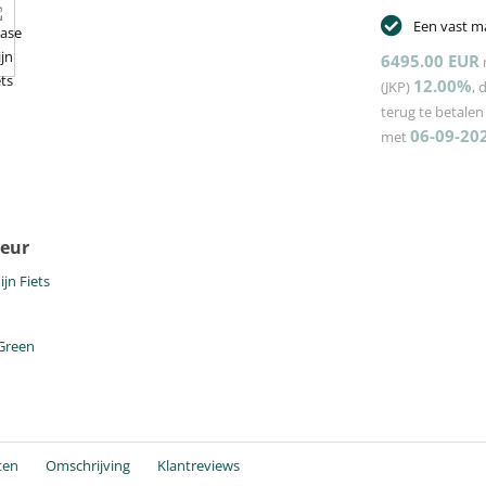
Een vast m
6495.00 EUR
12.00%
(JKP)
, 
terug te betale
06-09-20
met
leur
 Green
ten
Omschrijving
Klantreviews