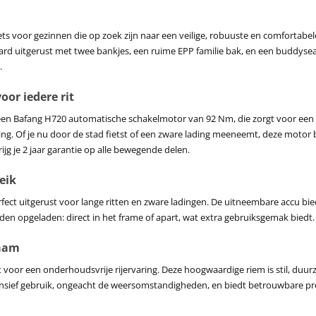
ets voor gezinnen die op zoek zijn naar een veilige, robuuste en comfortab
aard uitgerust met twee bankjes, een ruime EPP familie bak, en een buddysea
.
oor iedere rit
en Bafang H720 automatische schakelmotor van 92 Nm, die zorgt voor een kr
g. Of je nu door de stad fietst of een zware lading meeneemt, deze motor 
jg je 2 jaar garantie op alle bewegende delen.
eik
ct uitgerust voor lange ritten en zware ladingen. De uitneembare accu biedt e
n opgeladen: direct in het frame of apart, wat extra gebruiksgemak biedt. 
zaam
 voor een onderhoudsvrije rijervaring. Deze hoogwaardige riem is stil, duu
tensief gebruik, ongeacht de weersomstandigheden, en biedt betrouwbare pres