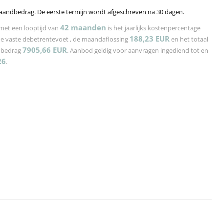
aandbedrag. De eerste termijn wordt afgeschreven na 30 dagen.
42
maanden
met een looptijd van
is het jaarlijks kostenpercentage
188,23
EUR
de vaste debetrentevoet
, de maandaflossing
en het totaal
7905,66
EUR
n bedrag
. Aanbod geldig voor aanvragen ingediend tot en
26
.