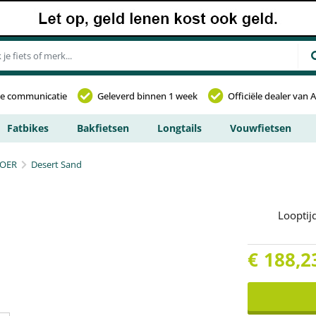
jke communicatie
Geleverd binnen 1 week
Officiële dealer van 
Fatbikes
Bakfietsen
Longtails
Vouwfietsen
TOER
Desert Sand
Looptij
€
188,2