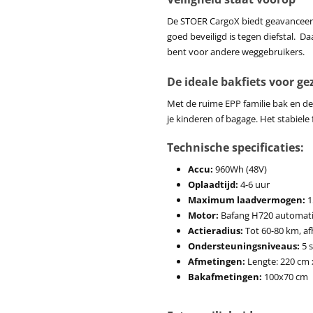
De STOER CargoX biedt geavanceerde
goed beveiligd is tegen diefstal. D
bent voor andere weggebruikers.
De ideale bakfiets voor g
Met de ruime EPP familie bak en d
je kinderen of bagage. Het stabiel
Technische specificaties:
Accu:
960Wh (48V)
Oplaadtijd:
4-6 uur
Maximum laadvermogen:
1
Motor:
Bafang H720 automat
Actieradius:
Tot 60-80 km, afh
Ondersteuningsniveaus:
5 
Afmetingen:
Lengte: 220 cm 
Bakafmetingen:
100x70 cm