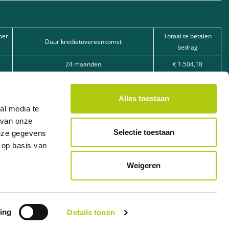
per
Totaal te betalen
Duur kredietovereenkomst
bedrag
24 maanden
€ 1.504,18
30 maanden
€ 3.053,95
36 maanden
€ 5.983,92
Alles toestaan
al media te
nevenfunctie): Lease je scooter BV, Veilingstraat 49, 2320 Hoogstraten,
 van onze
Selectie toestaan
deze gegevens
 op basis van
or ondernemingen en zelfstandigen, en steeds onder voorbehoud van
Weigeren
ing
Details tonen