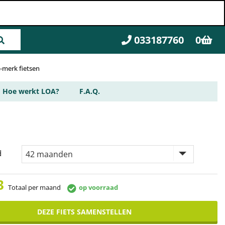
033187760
0
A-merk fietsen
Hoe werkt LOA?
F.A.Q.
d
3
Totaal per maand
op voorraad
DEZE FIETS SAMENSTELLEN