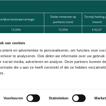
Debet rentevoet op
Termijn bedrag 
aarlijkse kostenpercentage
jaarbasis (vast)
maand
15,50%
15,50%
€ 62,67
15,50%
15,50%
€ 101,80
ik van cookies
12%
12%
€ 166,22
ontent en advertenties te personaliseren, om functies voor soci
kredietaanvraag door één van onze partnerbanken. Kredietbemiddelaar (agent in 
erkeer te analyseren. Ook delen we informatie over uw gebruik
or social media, adverteren en analyse. Deze partners kunnen 
ormatie die u aan ze heeft verstrekt of die ze hebben verzameld
schillende partner-leasemaatschappijen. Deze formule is uitsluitend bestemd vo
es.
Algemene voorwaarden
Cookies
Disclaimer
Privacy
Voorkeuren
Statistieken
Market
© 2026 - Lease-mijn-fiets.be