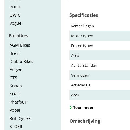
PUCH
Specificaties
QWIC
Vogue
versnellingen
Fatbikes
Motor typen
AGM Bikes
Frame typen
Brekr
Accu
Diablo Bikes
Aantal standen
Engwe
Vermogen
GTS
Actieradius
Knaap
MATE
Accu
Phatfour
Toon meer
Popal
Ruff Cycles
Omschrijving
STOER