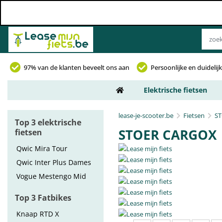
97% van de klanten beveelt ons aan
Persoonlijke en duideli
Elektrische fietsen
lease-je-scooter.be
Fietsen
S
Top 3 elektrische
STOER CARGOX
fietsen
Qwic Mira Tour
Qwic Inter Plus Dames
Vogue Mestengo Mid
Top 3 Fatbikes
Knaap RTD X