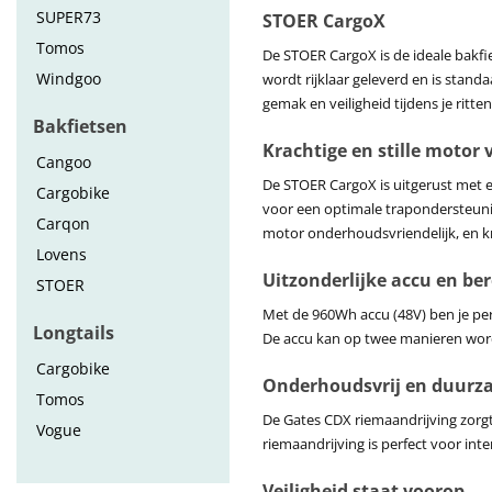
SUPER73
STOER CargoX
Tomos
De STOER CargoX is de ideale bakfi
Windgoo
wordt rijklaar geleverd en is stand
gemak en veiligheid tijdens je ritten
Bakfietsen
Krachtige en stille motor v
Cangoo
De STOER CargoX is uitgerust met e
Cargobike
voor een optimale trapondersteunin
Carqon
motor onderhoudsvriendelijk, en kri
Lovens
Uitzonderlijke accu en ber
STOER
Met de 960Wh accu (48V) ben je perfe
Longtails
De accu kan op twee manieren worde
Cargobike
Onderhoudsvrij en duur
Tomos
De Gates CDX riemaandrijving zorgt
Vogue
riemaandrijving is perfect voor in
Veiligheid staat voorop