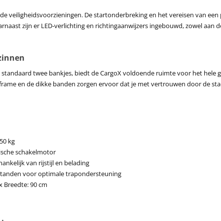
 veiligheidsvoorzieningen. De startonderbreking en het vereisen van een p
aarnaast zijn er LED-verlichting en richtingaanwijzers ingebouwd, zowel aan d
ezinnen
e standaard twee bankjes, biedt de CargoX voldoende ruimte voor het hele
e frame en de dikke banden zorgen ervoor dat je met vertrouwen door de sta
50 kg
ische schakelmotor
ankelijk van rijstijl en belading
standen voor optimale trapondersteuning
x Breedte: 90 cm