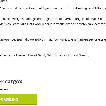
oires
X centraal. Naast de standaard ingebouwde startonderbreking en richtingaanw
n, een veiligheidsbeugel met regenhoes of overkapping, en de Maxi-Cosi ad
vice van Lease Mijn Fiets voor meer informatie over de beschikbare access
e voor gezinnen die op zoek zijn naar een veilige, krachtige en gebruiksvrien
kbaar in de kleuren: Desert Sand, Nardo Grey en Forrest Green.
er cargox
reviews.
EOORDELING