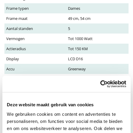
Frame typen
Dames
Frame maat
49 cm, 54 cm
Aantal standen
5
Vermogen
Tot 1000 Watt
Actieradius
Tot 150 KM
Display
LCD D16
Accu
Greenway
Toon meer
Omschrijving
PUCH E-Modern SUV N7
Deze website maakt gebruik van cookies
We gebruiken cookies om content en advertenties te
Puch E-Modern SUV N7: Kracht en comfort in eén fiets
personaliseren, om functies voor social media te bieden
De Puch E-Modern SUV N7 is een moderne elektrische stadsfiets uit de
en om ons websiteverkeer te analyseren. Ook delen we