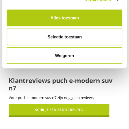
Naast zijn krachtige prestaties biedt de Puch E-Modern SUV N7 ook
een strakke en moderne uitstraling. De geïntegreerde accu zorgt voor
een verfijnd design, en het frame biedt de nodige stabiliteit en
Alles toestaan
duurzaamheid. Deze e-bike combineert dus functionaliteit met een
eigentijds design, ideaal voor wie zowel kracht als stijl zoekt.
Selectie toestaan
De E-Modern SUV N7 is beschikbaar in de framematen 49 cm en 54 cm,
in de kleuren Glossy Basalt Grey, Silk Grey Matt en Deep Blue Glossy.
Weigeren
Klantreviews puch e-modern suv
n7
Voor puch e-modern suv n7 zijn nog geen reviews.
SCHRIJF EEN BEOORDELING