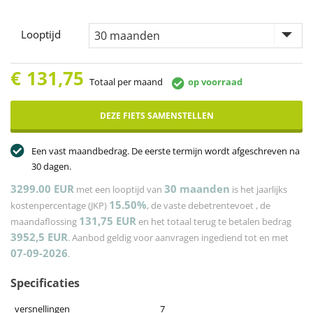
Looptijd
€
131,75
Totaal per maand
op voorraad
DEZE FIETS SAMENSTELLEN
Een vast maandbedrag. De eerste termijn wordt afgeschreven na
30 dagen.
3299.00 EUR
30
maanden
met een looptijd van
is het jaarlijks
15.50%
kostenpercentage (JKP)
, de vaste debetrentevoet
, de
131,75
EUR
maandaflossing
en het totaal terug te betalen bedrag
3952,5
EUR
. Aanbod geldig voor aanvragen ingediend tot en met
07-09-2026
.
Specificaties
versnellingen
7