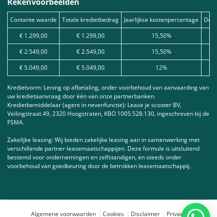
Rekenvoorbeelden
Contante waarde
Totale kredietbedrag
Jaarlijkse kostenpercentage
Debe
€ 1.299,00
€ 1.299,00
15,50%
€ 2.549,00
€ 2.549,00
15,50%
€ 5.049,00
€ 5.049,00
12%
Kredietvorm: Lening op afbetaling, onder voorbehoud van aanvaarding van
uw kredietaanvraag door één van onze partnerbanken.
Kredietbemiddelaar (agent in nevenfunctie): Lease je scooter BV,
Veilingstraat 49, 2320 Hoogstraten, KBO 1005.528.130, ingeschreven bij de
FSMA.
Zakelijke leasing: Wij bieden zakelijke leasing aan in samenwerking met
verschillende partner-leasemaatschappijen. Deze formule is uitsluitend
bestemd voor ondernemingen en zelfstandigen, en steeds onder
voorbehoud van goedkeuring door de betrokken leasemaatschappij.
Algemene voorwaarden
Cookies
Disclaimer
Privacy