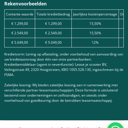
Rekenvoorbeelden
Contante waarde
Totale kredietbedrag
Jaarlijkse kostenpercentage
Debe
€ 1.299,00
€ 1.299,00
15,50%
€ 2.549,00
€ 2.549,00
15,50%
€ 5.049,00
€ 5.049,00
12%
Kredietvorm: Lening op afbetaling, onder voorbehoud van aanvaarding van
uw kredietaanvraag door één van onze partnerbanken.
Kredietbemiddelaar (agent in nevenfunctie): Lease je scooter BV,
Veilingstraat 49, 2320 Hoogstraten, KBO 1005.528.130, ingeschreven bij de
FSMA.
Zakelijke leasing: Wij bieden zakelijke leasing aan in samenwerking met
verschillende partner-leasemaatschappijen. Deze formule is uitsluitend
bestemd voor ondernemingen en zelfstandigen, en steeds onder
voorbehoud van goedkeuring door de betrokken leasemaatschappij.