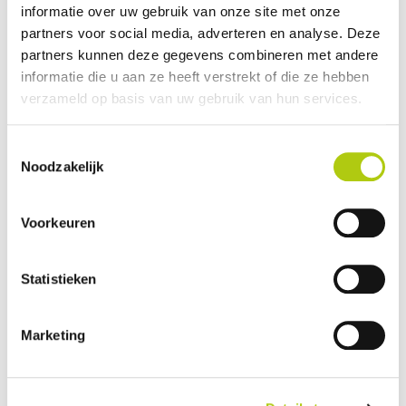
informatie over uw gebruik van onze site met onze
Plus- en minpunten
partners voor social media, adverteren en analyse. Deze
partners kunnen deze gegevens combineren met andere
informatie die u aan ze heeft verstrekt of die ze hebben
verzameld op basis van uw gebruik van hun services.
Toestemmingsselectie
Noodzakelijk
Voorkeuren
Statistieken
Wat vind je van de scooter?
Marketing
Je gegevens