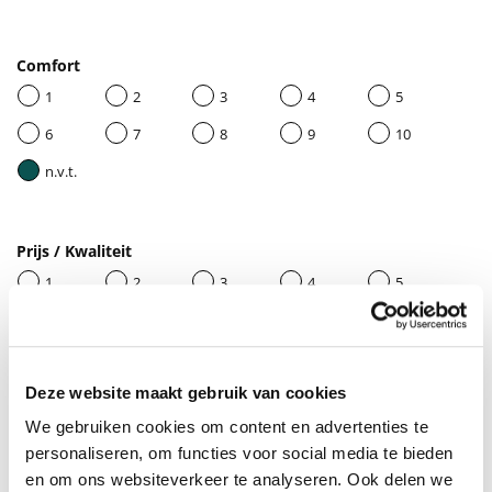
Comfort
1
2
3
4
5
6
7
8
9
10
n.v.t.
Prijs / Kwaliteit
1
2
3
4
5
6
7
8
9
10
n.v.t.
Deze website maakt gebruik van cookies
We gebruiken cookies om content en advertenties te
Geef je beoordeling een titel
personaliseren, om functies voor social media te bieden
en om ons websiteverkeer te analyseren. Ook delen we