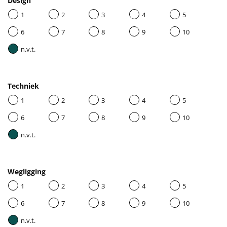
Design
1
2
3
4
5
6
7
8
9
10
n.v.t.
Techniek
1
2
3
4
5
6
7
8
9
10
n.v.t.
Wegligging
1
2
3
4
5
6
7
8
9
10
n.v.t.