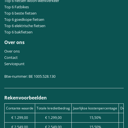
Top 6 fietsen woon-werkverkeer
Top 6 Fatbikes
Top 6 beste fietsen
Top 6 goedkope fietsen
Top 6 elektrische fietsen
Top 6 bakfietsen
Over ons
Over ons
Contact
Servicepunt
Btw-nummer: BE 1005.528.130
Rekenvoorbeelden
Contante waarde
Totale kredietbedrag
Jaarlijkse kostenpercentage
Debe
€ 1.299,00
€ 1.299,00
15,50%
€ 2.549,00
€ 2.549,00
15,50%