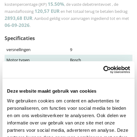
15.50%
kostenpercentage (JKP)
, de vaste debetrentevoet
, de
120,57
EUR
maandaflossing
en het totaal terug te betalen bedrag
2893,68
EUR
. Aanbod geldig voor aanvragen ingediend tot en met
06-09-2026
.
Specificaties
versnellingen
9
Motor typen
Bosch
Frame typen
Heren
Frame maat
M, L, XL
Accu
400 Wh
Deze website maakt gebruik van cookies
We gebruiken cookies om content en advertenties te
Toon meer
personaliseren, om functies voor social media te bieden
en om ons websiteverkeer te analyseren. Ook delen we
Omschrijving
informatie over uw gebruik van onze site met onze
De Bianchi E-Vertic T-Type X5/X7 9S 400 biedt veelzijdige prestaties
partners voor social media, adverteren en analyse. Deze
voor zowel stads- als off-road ritten. Het geveerde aluminium frame