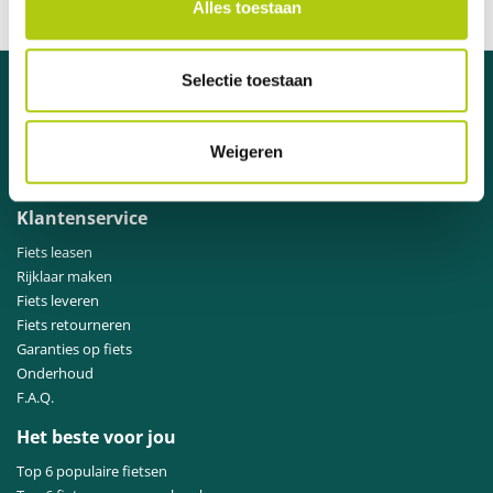
Alles toestaan
Officiële dealer van A-merk fietsen
Selectie toestaan
Hulp nodig?
Neem contact op met
onze klantenservice
.
Weigeren
Klantenservice
Fiets leasen
Rijklaar maken
Fiets leveren
Fiets retourneren
Garanties op fiets
Onderhoud
F.A.Q.
Het beste voor jou
Top 6 populaire fietsen