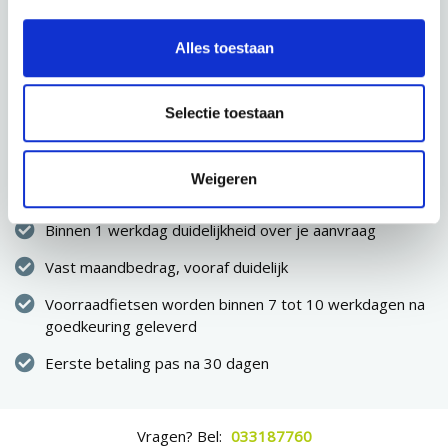
CONFIGURATIE OPSLAAN
Alles toestaan
VOLGENDE STAP
Selectie toestaan
Direct eigenaar van de fiets
Weigeren
Geen eenmalige hoge uitgave
Binnen 1 werkdag duidelijkheid over je aanvraag
Vast maandbedrag, vooraf duidelijk
Voorraadfietsen worden binnen 7 tot 10 werkdagen na
goedkeuring geleverd
Eerste betaling pas na 30 dagen
Vragen? Bel:
033187760