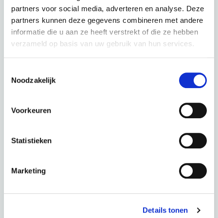
partners voor social media, adverteren en analyse. Deze
partners kunnen deze gegevens combineren met andere
informatie die u aan ze heeft verstrekt of die ze hebben
verzameld op basis van uw gebruik van hun services.
Bianchi E-Vertic T Type X5/X7 9S Grey
Toestemmingsselectie
Noodzakelijk
kleur: Grey
Deze fiets in een andere kleur :
Voorkeuren
Statistieken
Emerald Green
Marketing
Periode
60 Maanden
€ 0,00
Totaal
€ 54,82 p.m.
Details tonen