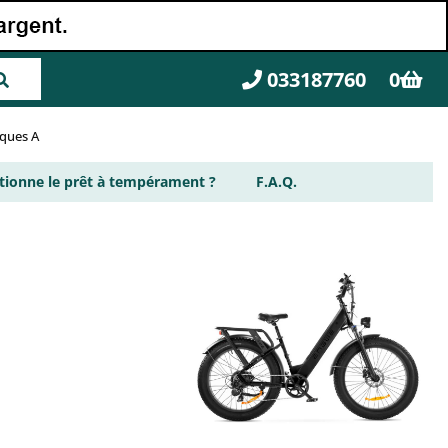
033187760
0
rques A
ionne le prêt à tempérament ?
F.A.Q.