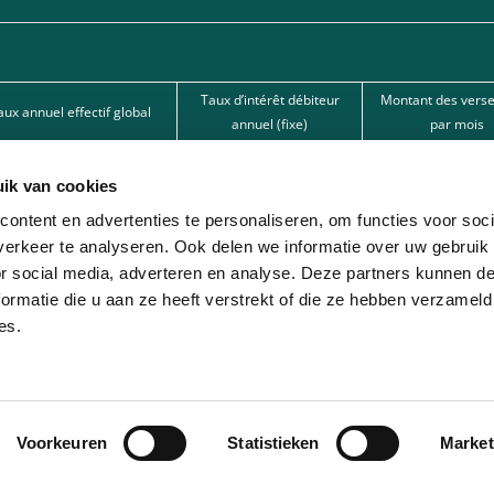
Taux d’intérêt débiteur
Montant des vers
aux annuel effectif global
annuel (fixe)
par mois
15,50%
15,50%
62,67 €
ik van cookies
15,50%
15,50%
101,80 €
ontent en advertenties te personaliseren, om functies voor soci
12%
12%
166,22 € 
erkeer te analyseren. Ook delen we informatie over uw gebruik
or social media, adverteren en analyse. Deze partners kunnen 
nde par l’une de nos banques partenaires. Intermédiaire de crédit (agent à titre
ormatie die u aan ze heeft verstrekt of die ze hebben verzameld
es.
ion avec différentes sociétés de leasing partenaires. Cette option est réservée 
Voorkeuren
Statistieken
Market
© 2026 - Lease-Je-Scooter.be