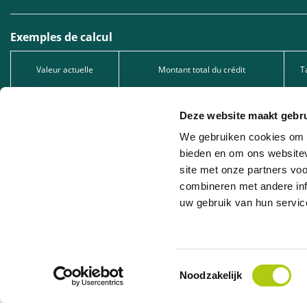
Exemples de calcul
Valeur actuelle
Montant total du crédit
T
1.299,00 €
1.299,00 €
Deze website maakt gebru
2.549,00 €
2.549,00 €
We gebruiken cookies om c
5.049,00 €
5.049,00 €
bieden en om ons websitev
site met onze partners vo
Type de crédit : Prêt à tempérament, sous réserve d’acceptation de votre dema
1005.528.130, immatriculée auprès de la FSMA.
combineren met andere inf
uw gebruik van hun servic
Leasing professionnel : Nous proposons du leasing professionnel en collaborat
la société de leasing concernée.
Toestemmingsselectie
Noodzakelijk