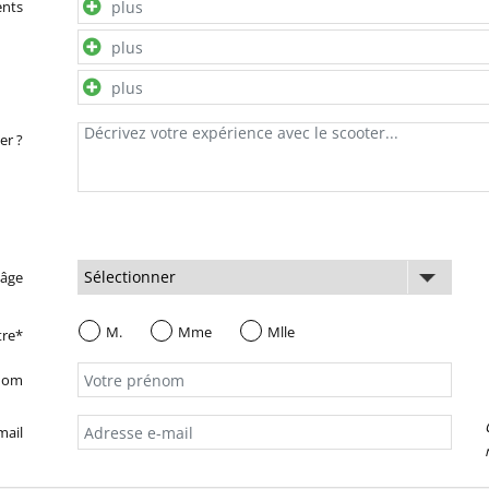
ents
er ?
 âge
M.
Mme
Mlle
tre*
nom
mail