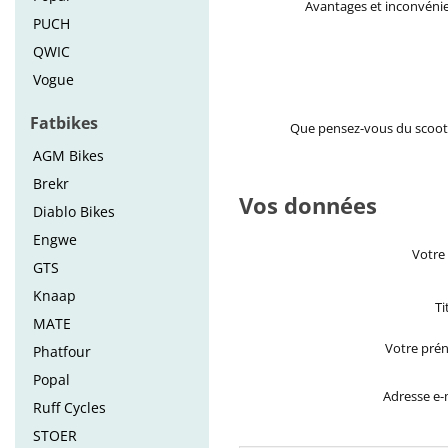
Avantages et inconvéni
PUCH
QWIC
Vogue
Fatbikes
Que pensez-vous du scoot
AGM Bikes
Brekr
Vos données
Diablo Bikes
Engwe
Votre
GTS
Knaap
Ti
MATE
Votre pré
Phatfour
Popal
Adresse e-
Ruff Cycles
STOER