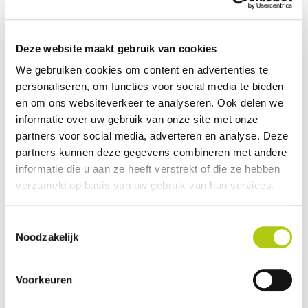
Toon meer
Deze website maakt gebruik van cookies
Plus- en minpunten
We gebruiken cookies om content en advertenties te
4 PAS-modi en 4 snelheidsniveaus
personaliseren, om functies voor social media te bieden
Verwijderbare batterij
en om ons websiteverkeer te analyseren. Ook delen we
informatie over uw gebruik van onze site met onze
Smart display
partners voor social media, adverteren en analyse. Deze
partners kunnen deze gegevens combineren met andere
Omschrijving
informatie die u aan ze heeft verstrekt of die ze hebben
DE PRESTATIEGERICHTE AVONTURIER
verzameld op basis van uw gebruik van hun services.
De SUPER73-RX Mojave toont alle iconische kenmerken van SUPER73:
Toestemmingsselectie
het krachtige R-series aandrijfsysteem, samen met 4-zuiger remmen
Noodzakelijk
en volledig verstelbare dubbele vering, waardoor de RX ons
topprestatiemodel is. Uitgerust met onze GRZLY All-Terrain banden
zorgt de RX Mojave voor een onverschrokken rit.
Voorkeuren
Verkrijgbaar in volgende kleuren: