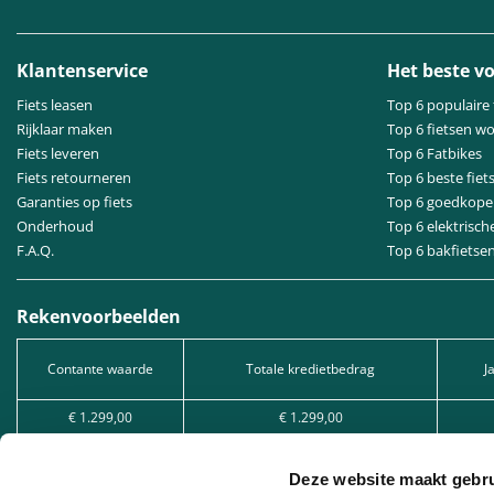
Klantenservice
Het beste vo
Fiets leasen
Top 6 populaire 
Rijklaar maken
Top 6 fietsen w
Fiets leveren
Top 6 Fatbikes
Fiets retourneren
Top 6 beste fiet
Garanties op fiets
Top 6 goedkope 
Onderhoud
Top 6 elektrisch
F.A.Q.
Top 6 bakfietse
Rekenvoorbeelden
Contante waarde
Totale kredietbedrag
J
€ 1.299,00
€ 1.299,00
€ 2.549,00
€ 2.549,00
Deze website maakt gebru
€ 5.049,00
€ 5.049,00