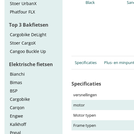
Black
San
Stoer UrbanX
Phatfour FLX
Top 3 Bakfietsen
Cargobike DeLight
Stoer CargoX
Cangoo Buckle Up
Specificaties
Plus- en minpun
Elektrische fietsen
Bianchi
Bimas
Specificaties
BSP
versnellingen
Cargobike
motor
Carqon
Motor typen
Engwe
Kalkhoff
Frame typen
Popal