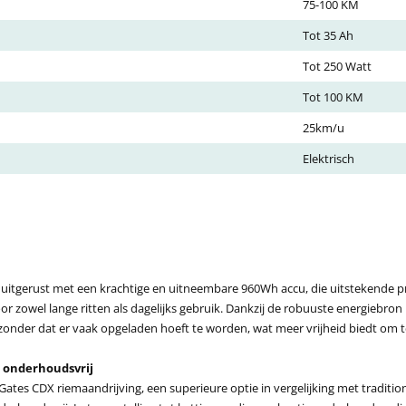
75-100 KM
Tot 35 Ah
Tot 250 Watt
Tot 100 KM
25km/u
Elektrisch
 uitgerust met een krachtige en uitneembare 960Wh accu, die uitstekende pre
oor zowel lange ritten als dagelijks gebruik. Dankzij de robuuste energiebro
zonder dat er vaak opgeladen hoeft te worden, wat meer vrijheid biedt om 
s onderhoudsvrij
Gates CDX riemaandrijving, een superieure optie in vergelijking met tradition