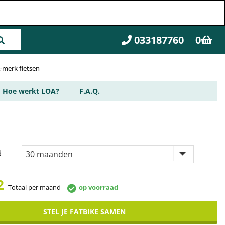
033187760
0
A-merk fietsen
Hoe werkt LOA?
F.A.Q.
d
2
Totaal per maand
op voorraad
STEL JE FATBIKE SAMEN