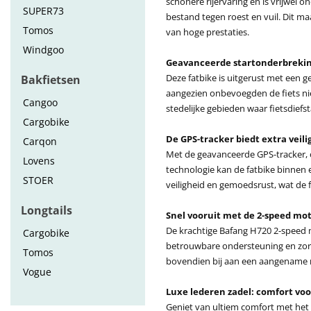
schonere rijervaring en is vrijwel 
SUPER73
bestand tegen roest en vuil. Dit m
Tomos
van hoge prestaties.
Windgoo
Geavanceerde startonderbreki
Deze fatbike is uitgerust met een g
Bakfietsen
aangezien onbevoegden de fiets niet
Cangoo
stedelijke gebieden waar fietsdief
Cargobike
De GPS-tracker biedt extra veili
Carqon
Met de geavanceerde GPS-tracker, o
Lovens
technologie kan de fatbike binnen
STOER
veiligheid en gemoedsrust, wat de f
Longtails
Snel vooruit met de 2-speed mo
De krachtige Bafang H720 2-speed mo
Cargobike
betrouwbare ondersteuning en zorg
Tomos
bovendien bij aan een aangename r
Vogue
Luxe lederen zadel: comfort vo
Geniet van ultiem comfort met het z