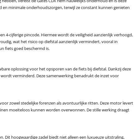
dig hebben, vereist de Gates CDX riem nauwelijks onderhoud en is deze
heid en minimale onderhoudszorgen, terwijl ze constant kunnen genieten
en 4-cijferige pincode. Hiermee wordt de veiligheid aanzienlijk verhoogd,
dig, wat het risico op diefstal aanzienlijk vermindert, vooral in
un fiets goed beschermd is.
re oplossing voor het opsporen van de fiets bij diefstal. Dankzij deze
es wordt verminderd. Deze samenwerking benadrukt de inzet voor
oor zowel stedelijke forenzen als avontuurlijke ritten. Deze motor levert
einen moeiteloos kunnen worden overwonnen. De stille werking draagt
. Dit hoogwaardige zadel biedt niet alleen een luxueuze uitstraling,