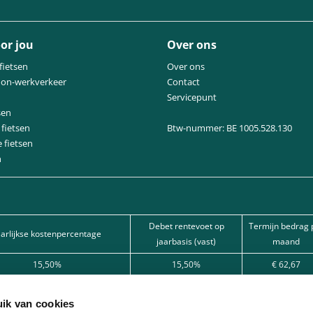
or jou
Over ons
fietsen
Over ons
oon-werkverkeer
Contact
Servicepunt
sen
fietsen
Btw-nummer: BE 1005.528.130
e fietsen
n
Debet rentevoet op
Termijn bedrag 
aarlijkse kostenpercentage
jaarbasis (vast)
maand
15,50%
15,50%
€ 62,67
15,50%
15,50%
€ 101,80
ik van cookies
12%
12%
€ 166,22