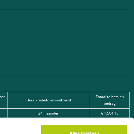
per
Totaal te betalen
Duur kredietovereenkomst
bedrag
24 maanden
€ 1.504,18
30 maanden
€ 3.053,95
36 maanden
€ 5.983,92
Alles toestaan