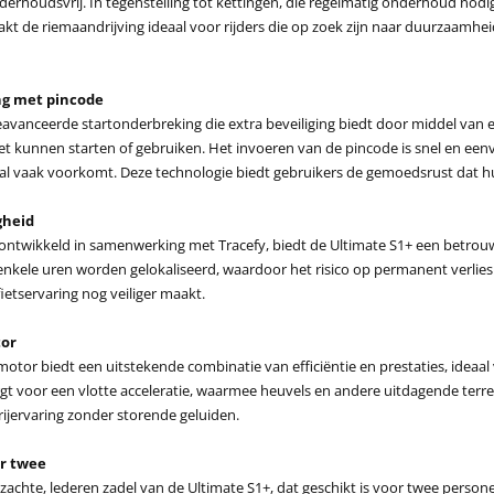
onderhoudsvrij. In tegenstelling tot kettingen, die regelmatig onderhoud no
aakt de riemaandrijving ideaal voor rijders die op zoek zijn naar duurzaam
ng met pincode
eavanceerde startonderbreking die extra beveiliging biedt door middel van e
 kunnen starten of gebruiken. Het invoeren van de pincode is snel en eenvou
stal vaak voorkomt. Deze technologie biedt gebruikers de gemoedsrust dat h
gheid
ntwikkeld in samenwerking met Tracefy, biedt de Ultimate S1+ een betrouwba
 enkele uren worden gelokaliseerd, waardoor het risico op permanent verli
ietservaring nog veiliger maakt.
tor
tor biedt een uitstekende combinatie van efficiëntie en prestaties, ideaal v
t voor een vlotte acceleratie, waarmee heuvels en andere uitdagende terr
ijervaring zonder storende geluiden.
or twee
achte, lederen zadel van de Ultimate S1+, dat geschikt is voor twee personen