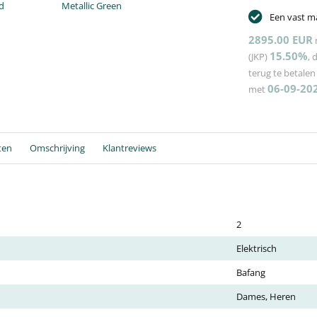
d
Metallic Green
Een vast m
2895.00 EUR
15.50%
(JKP)
, 
terug te betale
06-09-20
met
ten
Omschrijving
Klantreviews
2
Elektrisch
Bafang
Dames, Heren