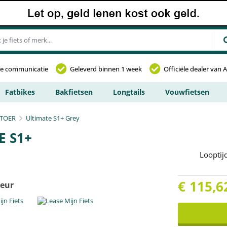
jke communicatie
Geleverd binnen 1 week
Officiële dealer van 
Fatbikes
Bakfietsen
Longtails
Vouwfietsen
TOER
Ultimate S1+ Grey
E S1+
Looptij
€
115,6
leur