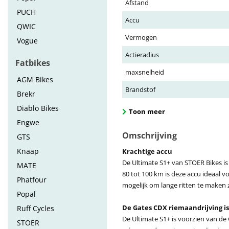
Afstand
PUCH
Accu
QWIC
Vermogen
Vogue
Actieradius
Fatbikes
maxsnelheid
AGM Bikes
Brandstof
Brekr
Diablo Bikes
Toon meer
Engwe
Omschrijving
GTS
Knaap
Krachtige accu
De Ultimate S1+ van STOER Bikes is
MATE
80 tot 100 km is deze accu ideaal v
Phatfour
mogelijk om lange ritten te maken 
Popal
De Gates CDX riemaandrijving i
Ruff Cycles
De Ultimate S1+ is voorzien van de 
STOER