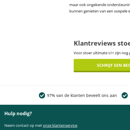
maar ook ongekende ondersteuning e
kunnen genieten van een soepele e
Klantreviews sto
Voor stoer ultimate s1+ zijn nog
SCHRIJF EEN B
97% van de klanten beveelt ons aan
Hulp nodig?
Neem contact op met
onze klantenservice
.