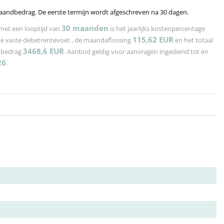
aandbedrag. De eerste termijn wordt afgeschreven na 30 dagen.
30
maanden
met een looptijd van
is het jaarlijks kostenpercentage
115,62
EUR
de vaste debetrentevoet
, de maandaflossing
en het totaal
3468,6
EUR
n bedrag
. Aanbod geldig voor aanvragen ingediend tot en
26
.