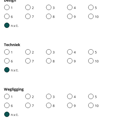
Design
1
2
3
4
5
6
7
8
9
10
n.v.t.
Techniek
1
2
3
4
5
6
7
8
9
10
n.v.t.
Wegligging
1
2
3
4
5
6
7
8
9
10
n.v.t.