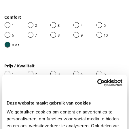
Comfort
1
2
3
4
5
6
7
8
9
10
n.v.t.
Prijs / Kwaliteit
1
2
3
4
5
6
7
8
9
10
n.v.t.
Deze website maakt gebruik van cookies
We gebruiken cookies om content en advertenties te
Geef je beoordeling een titel
personaliseren, om functies voor social media te bieden
en om ons websiteverkeer te analyseren. Ook delen we