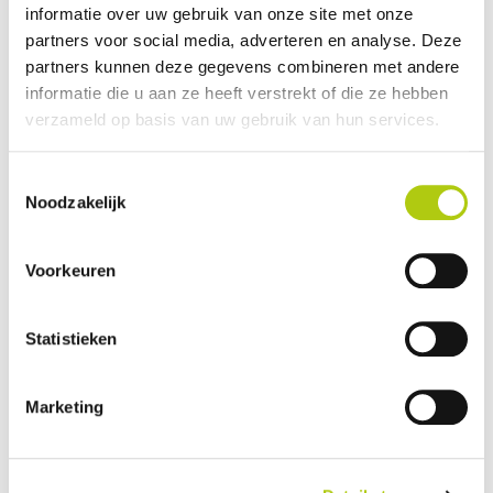
informatie over uw gebruik van onze site met onze
Plus- en minpunten
partners voor social media, adverteren en analyse. Deze
partners kunnen deze gegevens combineren met andere
informatie die u aan ze heeft verstrekt of die ze hebben
verzameld op basis van uw gebruik van hun services.
Toestemmingsselectie
Noodzakelijk
Voorkeuren
Statistieken
Wat vind je van de scooter?
Marketing
Je gegevens