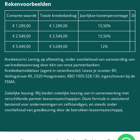
Rekenvoorbeelden
Contante waarde
Totale kredietbedrag
Jaarlijkse kostenpercentage
Debe
€ 1.299,00
€ 1.299,00
15,50%
€ 2.549,00
€ 2.549,00
15,50%
€ 5.049,00
€ 5.049,00
12%
Kredietvorm: Lening op afbetaling, onder voorbehoud van aanvaarding van
uw kredietaanvraag door één van onze partnerbanken.
Kredietbemiddelaar (agent in nevenfunctie): Lease je scooter BV,
Veilingstraat 49, 2320 Hoogstraten, KBO 1005.528.130, ingeschreven bij de
FSMA.
Zakelijke leasing: Wij bieden zakelijke leasing aan in samenwerking met
verschillende partner-leasemaatschappijen. Deze formule is uitsluitend
bestemd voor ondernemingen en zelfstandigen, en steeds onder
voorbehoud van goedkeuring door de betrokken leasemaatschappij.