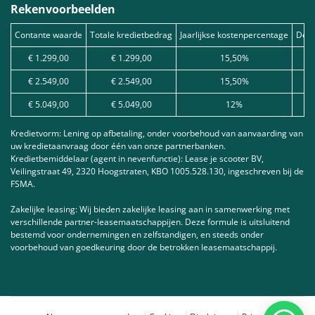
Rekenvoorbeelden
Contante waarde
Totale kredietbedrag
Jaarlijkse kostenpercentage
Debe
€ 1.299,00
€ 1.299,00
15,50%
€ 2.549,00
€ 2.549,00
15,50%
€ 5.049,00
€ 5.049,00
12%
Kredietvorm: Lening op afbetaling, onder voorbehoud van aanvaarding van
uw kredietaanvraag door één van onze partnerbanken.
Kredietbemiddelaar (agent in nevenfunctie): Lease je scooter BV,
Veilingstraat 49, 2320 Hoogstraten, KBO 1005.528.130, ingeschreven bij de
FSMA.
Zakelijke leasing: Wij bieden zakelijke leasing aan in samenwerking met
verschillende partner-leasemaatschappijen. Deze formule is uitsluitend
bestemd voor ondernemingen en zelfstandigen, en steeds onder
voorbehoud van goedkeuring door de betrokken leasemaatschappij.