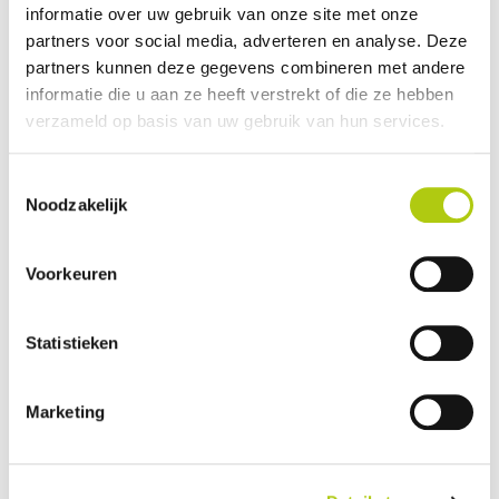
informatie over uw gebruik van onze site met onze
Plus- en minpunten
partners voor social media, adverteren en analyse. Deze
partners kunnen deze gegevens combineren met andere
informatie die u aan ze heeft verstrekt of die ze hebben
verzameld op basis van uw gebruik van hun services.
Toestemmingsselectie
Noodzakelijk
Voorkeuren
Statistieken
Wat vind je van de scooter?
Marketing
Je gegevens