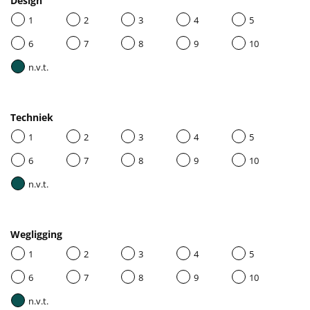
Design
1
2
3
4
5
6
7
8
9
10
n.v.t.
Techniek
1
2
3
4
5
6
7
8
9
10
n.v.t.
Wegligging
1
2
3
4
5
6
7
8
9
10
n.v.t.