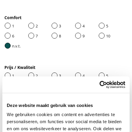
Comfort
1
2
3
4
5
6
7
8
9
10
n.v.t.
Prijs / Kwaliteit
1
2
3
4
5
6
7
8
9
10
n.v.t.
Deze website maakt gebruik van cookies
We gebruiken cookies om content en advertenties te
Geef je beoordeling een titel
personaliseren, om functies voor social media te bieden
en om ons websiteverkeer te analyseren. Ook delen we