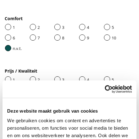
Comfort
1
2
3
4
5
6
7
8
9
10
n.v.t.
Prijs / Kwaliteit
1
2
3
4
5
6
7
8
9
10
n.v.t.
Deze website maakt gebruik van cookies
We gebruiken cookies om content en advertenties te
Geef je beoordeling een titel
personaliseren, om functies voor social media te bieden
en om ons websiteverkeer te analyseren. Ook delen we