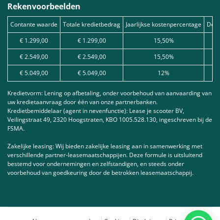
Rekenvoorbeelden
Contante waarde
Totale kredietbedrag
Jaarlijkse kostenpercentage
Debe
€ 1.299,00
€ 1.299,00
15,50%
€ 2.549,00
€ 2.549,00
15,50%
€ 5.049,00
€ 5.049,00
12%
Kredietvorm: Lening op afbetaling, onder voorbehoud van aanvaarding van
uw kredietaanvraag door één van onze partnerbanken.
Kredietbemiddelaar (agent in nevenfunctie): Lease je scooter BV,
Veilingstraat 49, 2320 Hoogstraten, KBO 1005.528.130, ingeschreven bij de
FSMA.
Zakelijke leasing: Wij bieden zakelijke leasing aan in samenwerking met
verschillende partner-leasemaatschappijen. Deze formule is uitsluitend
bestemd voor ondernemingen en zelfstandigen, en steeds onder
voorbehoud van goedkeuring door de betrokken leasemaatschappij.