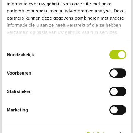
informatie over uw gebruik van onze site met onze
Plus- en minpunten
partners voor social media, adverteren en analyse. Deze
partners kunnen deze gegevens combineren met andere
informatie die u aan ze heeft verstrekt of die ze hebben
verzameld op basis van uw gebruik van hun services.
Toestemmingsselectie
Noodzakelijk
Voorkeuren
Statistieken
Wat vind je van de scooter?
Marketing
Je gegevens