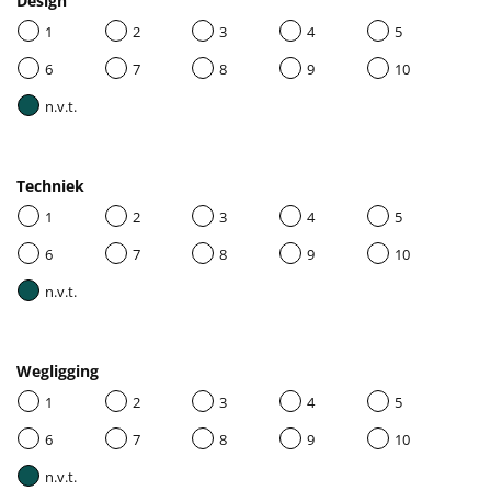
Design
1
2
3
4
5
6
7
8
9
10
n.v.t.
Techniek
1
2
3
4
5
6
7
8
9
10
n.v.t.
Wegligging
1
2
3
4
5
6
7
8
9
10
n.v.t.