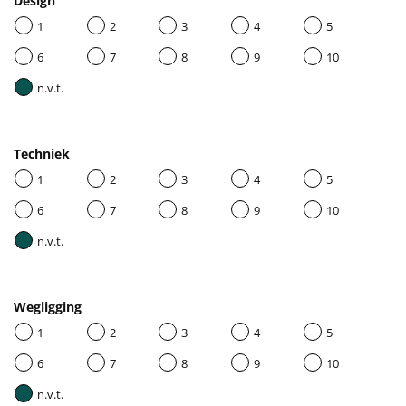
Design
1
2
3
4
5
6
7
8
9
10
n.v.t.
Techniek
1
2
3
4
5
6
7
8
9
10
n.v.t.
Wegligging
1
2
3
4
5
6
7
8
9
10
n.v.t.