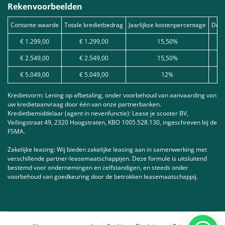
Rekenvoorbeelden
Contante waarde
Totale kredietbedrag
Jaarlijkse kostenpercentage
Debe
€ 1.299,00
€ 1.299,00
15,50%
€ 2.549,00
€ 2.549,00
15,50%
€ 5.049,00
€ 5.049,00
12%
Kredietvorm: Lening op afbetaling, onder voorbehoud van aanvaarding van
uw kredietaanvraag door één van onze partnerbanken.
Kredietbemiddelaar (agent in nevenfunctie): Lease je scooter BV,
Veilingstraat 49, 2320 Hoogstraten, KBO 1005.528.130, ingeschreven bij de
FSMA.
Zakelijke leasing: Wij bieden zakelijke leasing aan in samenwerking met
verschillende partner-leasemaatschappijen. Deze formule is uitsluitend
bestemd voor ondernemingen en zelfstandigen, en steeds onder
voorbehoud van goedkeuring door de betrokken leasemaatschappij.