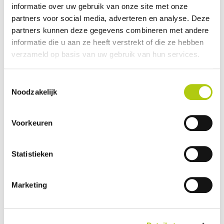
informatie over uw gebruik van onze site met onze
Plus- en minpunten
partners voor social media, adverteren en analyse. Deze
partners kunnen deze gegevens combineren met andere
informatie die u aan ze heeft verstrekt of die ze hebben
verzameld op basis van uw gebruik van hun services.
Toestemmingsselectie
Noodzakelijk
Voorkeuren
Statistieken
Wat vind je van de scooter?
Marketing
Je gegevens