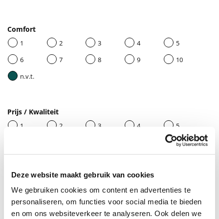
Comfort
1
2
3
4
5
6
7
8
9
10
n.v.t.
Prijs / Kwaliteit
1
2
3
4
5
6
7
8
9
10
n.v.t.
Deze website maakt gebruik van cookies
We gebruiken cookies om content en advertenties te
Geef je beoordeling een titel
personaliseren, om functies voor social media te bieden
en om ons websiteverkeer te analyseren. Ook delen we