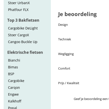
Stoer UrbanX
Phatfour FLX
Je beoordeling
Top 3 Bakfietsen
Design
Cargobike DeLight
Stoer CargoX
Techniek
Cangoo Buckle Up
Elektrische fietsen
Wegligging
Bianchi
Bimas
Comfort
BSP
Cargobike
Prijs / Kwaliteit
Carqon
Engwe
Geef je beoordeling een t
Kalkhoff
Popal