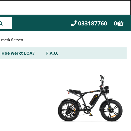
033187760
0
A-merk fietsen
Hoe werkt LOA?
F.A.Q.