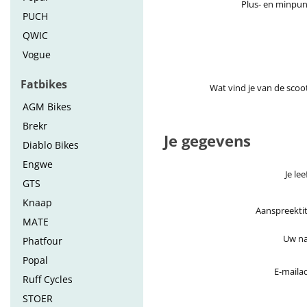
Plus- en minpu
PUCH
QWIC
Vogue
Fatbikes
Wat vind je van de scoo
AGM Bikes
Brekr
Je gegevens
Diablo Bikes
Engwe
Je lee
GTS
Knaap
Aanspreektit
MATE
Uw n
Phatfour
Popal
E-maila
Ruff Cycles
STOER