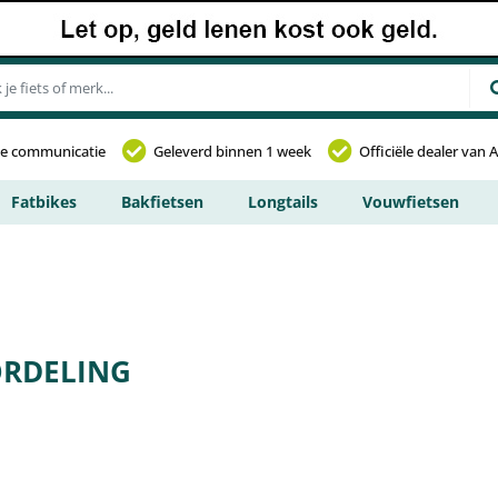
jke communicatie
Geleverd binnen 1 week
Officiële dealer van 
Fatbikes
Bakfietsen
Longtails
Vouwfietsen
ORDELING