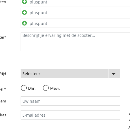
nten
ter?
ftijd
Dhr.
Mevr.
el *
aam
dres