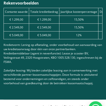
Rekenvoorbeelden
Contante waarde
Totale kredietbedrag
Jaarlijkse kostenpercentage
Debe
€ 1.299,00
€ 1.299,00
15,50%
€ 2.549,00
€ 2.549,00
15,50%
€ 5.049,00
€ 5.049,00
12%
Kredietvorm: Lening op afbetaling, onder voorbehoud van aanvaarding van
uw kredietaanvraag door één van onze partnerbanken.
Kredietbemiddelaar (agent in nevenfunctie): Lease je scooter BV,
Veilingstraat 49, 2320 Hoogstraten, KBO 1005.528.130, ingeschreven bij de
FSMA.
Zakelijke leasing: Wij bieden zakelijke leasing aan in samenwerking met
verschillende partner-leasemaatschappijen. Deze formule is uitsluitend
bestemd voor ondernemingen en zelfstandigen, en steeds onder
voorbehoud van goedkeuring door de betrokken leasemaatschappij.