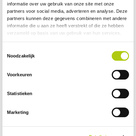
informatie over uw gebruik van onze site met onze
Plus- en minpunten
partners voor social media, adverteren en analyse. Deze
partners kunnen deze gegevens combineren met andere
informatie die u aan ze heeft verstrekt of die ze hebben
verzameld op basis van uw gebruik van hun services.
Toestemmingsselectie
Noodzakelijk
Voorkeuren
Statistieken
Wat vind je van de scooter?
Marketing
Je gegevens