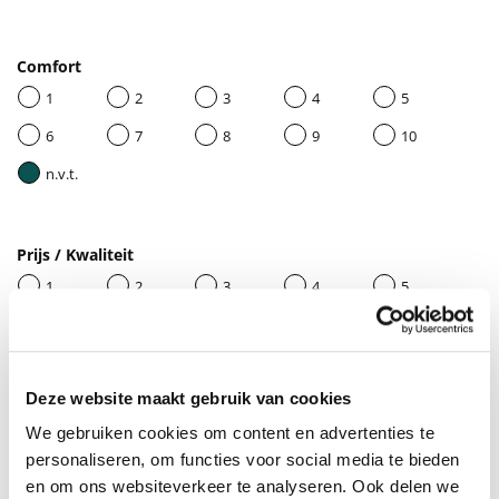
Comfort
1
2
3
4
5
6
7
8
9
10
n.v.t.
Prijs / Kwaliteit
1
2
3
4
5
6
7
8
9
10
n.v.t.
Deze website maakt gebruik van cookies
We gebruiken cookies om content en advertenties te
Geef je beoordeling een titel
personaliseren, om functies voor social media te bieden
en om ons websiteverkeer te analyseren. Ook delen we