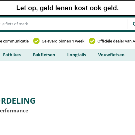
jke communicatie
Geleverd binnen 1 week
Officiële dealer van 
Fatbikes
Bakfietsen
Longtails
Vouwfietsen
ORDELING
Performance