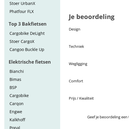
Stoer UrbanX
Phatfour FLX
Je beoordeling
Top 3 Bakfietsen
Design
Cargobike DeLight
Stoer CargoX
Techniek
Cangoo Buckle Up
Elektrische fietsen
Wegligging
Bianchi
Bimas
Comfort
BSP
Cargobike
Prijs / Kwaliteit
Carqon
Engwe
Geef je beoordeling een t
Kalkhoff
Popal