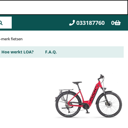
033187760
0
A-merk fietsen
Hoe werkt LOA?
F.A.Q.