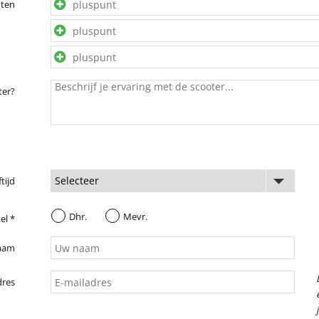
nten
ter?
ftijd
Dhr.
Mevr.
el *
aam
dres