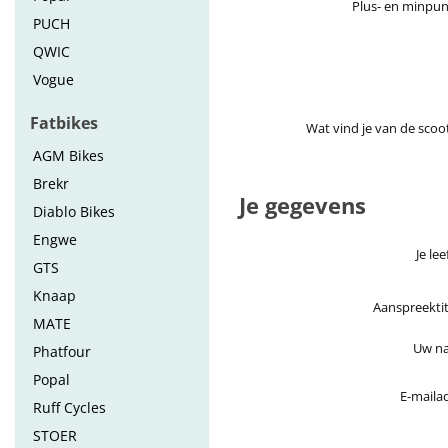
Plus- en minpu
PUCH
QWIC
Vogue
Fatbikes
Wat vind je van de scoo
AGM Bikes
Brekr
Je gegevens
Diablo Bikes
Engwe
Je lee
GTS
Knaap
Aanspreektit
MATE
Uw n
Phatfour
Popal
E-maila
Ruff Cycles
STOER