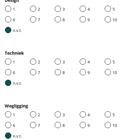
Design
1
2
3
4
5
6
7
8
9
10
n.v.t.
Techniek
1
2
3
4
5
6
7
8
9
10
n.v.t.
Wegligging
1
2
3
4
5
6
7
8
9
10
n.v.t.