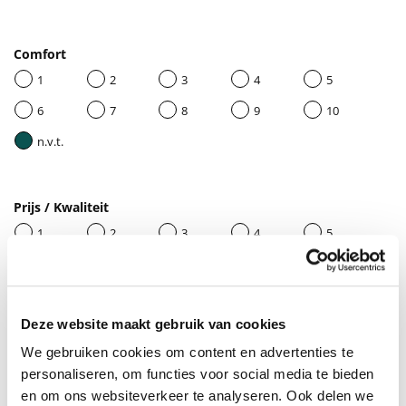
Comfort
1
2
3
4
5
6
7
8
9
10
n.v.t.
Prijs / Kwaliteit
1
2
3
4
5
6
7
8
9
10
n.v.t.
Deze website maakt gebruik van cookies
We gebruiken cookies om content en advertenties te
Geef je beoordeling een titel
personaliseren, om functies voor social media te bieden
en om ons websiteverkeer te analyseren. Ook delen we