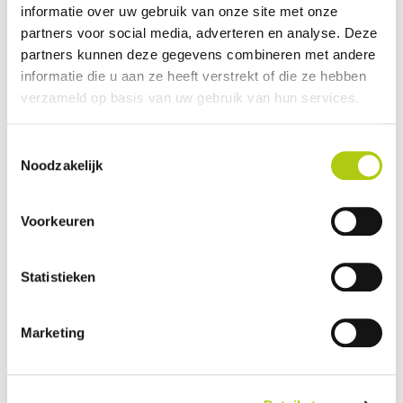
informatie over uw gebruik van onze site met onze
Plus- en minpunten
partners voor social media, adverteren en analyse. Deze
partners kunnen deze gegevens combineren met andere
informatie die u aan ze heeft verstrekt of die ze hebben
verzameld op basis van uw gebruik van hun services.
Toestemmingsselectie
Noodzakelijk
Voorkeuren
Statistieken
Wat vind je van de scooter?
Marketing
Je gegevens