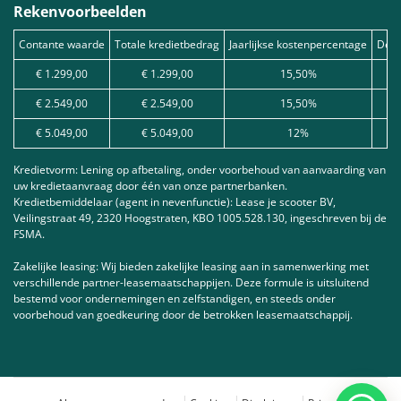
Rekenvoorbeelden
Contante waarde
Totale kredietbedrag
Jaarlijkse kostenpercentage
Debe
€ 1.299,00
€ 1.299,00
15,50%
€ 2.549,00
€ 2.549,00
15,50%
€ 5.049,00
€ 5.049,00
12%
Kredietvorm: Lening op afbetaling, onder voorbehoud van aanvaarding van
uw kredietaanvraag door één van onze partnerbanken.
Kredietbemiddelaar (agent in nevenfunctie): Lease je scooter BV,
Veilingstraat 49, 2320 Hoogstraten, KBO 1005.528.130, ingeschreven bij de
FSMA.
Zakelijke leasing: Wij bieden zakelijke leasing aan in samenwerking met
verschillende partner-leasemaatschappijen. Deze formule is uitsluitend
bestemd voor ondernemingen en zelfstandigen, en steeds onder
voorbehoud van goedkeuring door de betrokken leasemaatschappij.