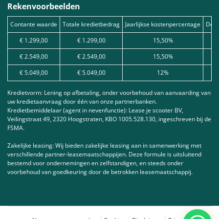
Rekenvoorbeelden
Contante waarde
Totale kredietbedrag
Jaarlijkse kostenpercentage
Debe
€ 1.299,00
€ 1.299,00
15,50%
€ 2.549,00
€ 2.549,00
15,50%
€ 5.049,00
€ 5.049,00
12%
Kredietvorm: Lening op afbetaling, onder voorbehoud van aanvaarding van
uw kredietaanvraag door één van onze partnerbanken.
Kredietbemiddelaar (agent in nevenfunctie): Lease je scooter BV,
Veilingstraat 49, 2320 Hoogstraten, KBO 1005.528.130, ingeschreven bij de
FSMA.
Zakelijke leasing: Wij bieden zakelijke leasing aan in samenwerking met
verschillende partner-leasemaatschappijen. Deze formule is uitsluitend
bestemd voor ondernemingen en zelfstandigen, en steeds onder
voorbehoud van goedkeuring door de betrokken leasemaatschappij.