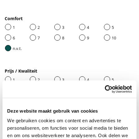
Comfort
1
2
3
4
5
6
7
8
9
10
n.v.t.
Prijs / Kwaliteit
1
2
3
4
5
6
7
8
9
10
n.v.t.
Deze website maakt gebruik van cookies
We gebruiken cookies om content en advertenties te
Geef je beoordeling een titel
personaliseren, om functies voor social media te bieden
en om ons websiteverkeer te analyseren. Ook delen we