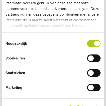
informatie over uw gebruik van onze site met onze
Plus- en minpunten
partners voor social media, adverteren en analyse. Deze
partners kunnen deze gegevens combineren met andere
informatie die u aan ze heeft verstrekt of die ze hebben
verzameld op basis van uw gebruik van hun services.
Toestemmingsselectie
Noodzakelijk
Voorkeuren
Statistieken
Wat vind je van de scooter?
Marketing
Je gegevens