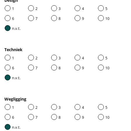
Design
1
2
3
4
5
6
7
8
9
10
n.v.t.
Techniek
1
2
3
4
5
6
7
8
9
10
n.v.t.
Wegligging
1
2
3
4
5
6
7
8
9
10
n.v.t.