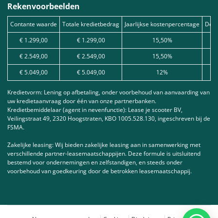
Rekenvoorbeelden
Contante waarde
Totale kredietbedrag
Jaarlijkse kostenpercentage
Debe
€ 1.299,00
€ 1.299,00
15,50%
€ 2.549,00
€ 2.549,00
15,50%
€ 5.049,00
€ 5.049,00
12%
Kredietvorm: Lening op afbetaling, onder voorbehoud van aanvaarding van
uw kredietaanvraag door één van onze partnerbanken.
Kredietbemiddelaar (agent in nevenfunctie): Lease je scooter BV,
Veilingstraat 49, 2320 Hoogstraten, KBO 1005.528.130, ingeschreven bij de
FSMA.
Zakelijke leasing: Wij bieden zakelijke leasing aan in samenwerking met
verschillende partner-leasemaatschappijen. Deze formule is uitsluitend
bestemd voor ondernemingen en zelfstandigen, en steeds onder
voorbehoud van goedkeuring door de betrokken leasemaatschappij.