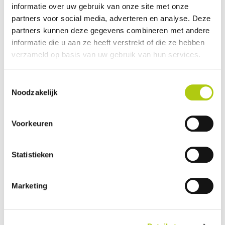
informatie over uw gebruik van onze site met onze
Plus- en minpunten
partners voor social media, adverteren en analyse. Deze
partners kunnen deze gegevens combineren met andere
informatie die u aan ze heeft verstrekt of die ze hebben
verzameld op basis van uw gebruik van hun services.
Toestemmingsselectie
Noodzakelijk
Voorkeuren
Statistieken
Wat vind je van de scooter?
Marketing
Je gegevens