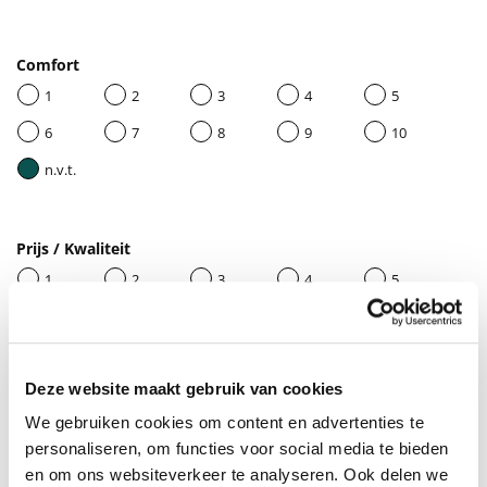
Comfort
1
2
3
4
5
6
7
8
9
10
n.v.t.
Prijs / Kwaliteit
1
2
3
4
5
6
7
8
9
10
n.v.t.
Deze website maakt gebruik van cookies
We gebruiken cookies om content en advertenties te
Geef je beoordeling een titel
personaliseren, om functies voor social media te bieden
en om ons websiteverkeer te analyseren. Ook delen we