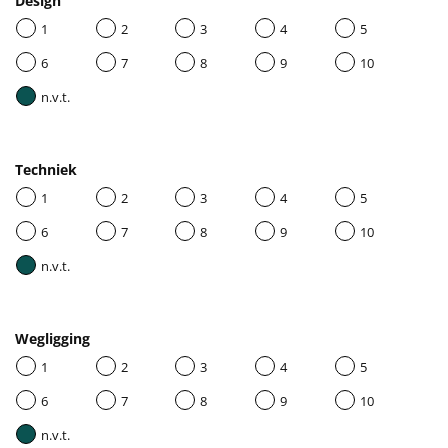
Design
1
2
3
4
5
6
7
8
9
10
n.v.t.
Techniek
1
2
3
4
5
6
7
8
9
10
n.v.t.
Wegligging
1
2
3
4
5
6
7
8
9
10
n.v.t.