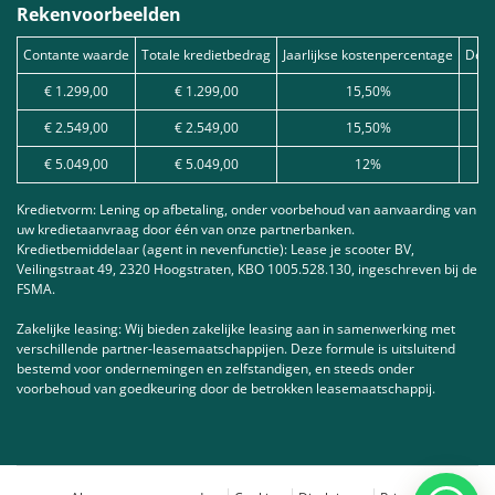
Rekenvoorbeelden
Contante waarde
Totale kredietbedrag
Jaarlijkse kostenpercentage
Debe
€ 1.299,00
€ 1.299,00
15,50%
€ 2.549,00
€ 2.549,00
15,50%
€ 5.049,00
€ 5.049,00
12%
Kredietvorm: Lening op afbetaling, onder voorbehoud van aanvaarding van
uw kredietaanvraag door één van onze partnerbanken.
Kredietbemiddelaar (agent in nevenfunctie): Lease je scooter BV,
Veilingstraat 49, 2320 Hoogstraten, KBO 1005.528.130, ingeschreven bij de
FSMA.
Zakelijke leasing: Wij bieden zakelijke leasing aan in samenwerking met
verschillende partner-leasemaatschappijen. Deze formule is uitsluitend
bestemd voor ondernemingen en zelfstandigen, en steeds onder
voorbehoud van goedkeuring door de betrokken leasemaatschappij.