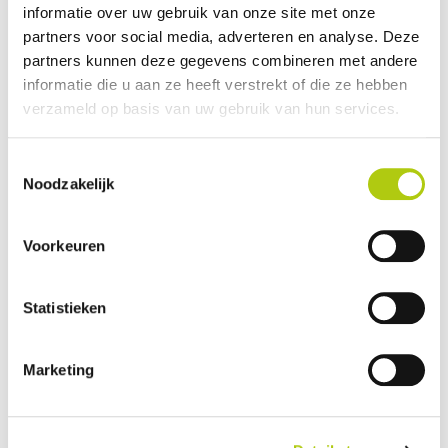
informatie over uw gebruik van onze site met onze
Plus- en minpunten
partners voor social media, adverteren en analyse. Deze
partners kunnen deze gegevens combineren met andere
informatie die u aan ze heeft verstrekt of die ze hebben
verzameld op basis van uw gebruik van hun services.
Toestemmingsselectie
Noodzakelijk
Voorkeuren
Statistieken
Wat vind je van de scooter?
Marketing
Je gegevens