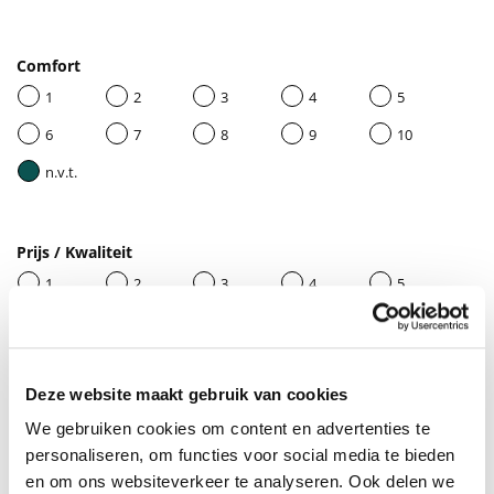
Comfort
1
2
3
4
5
6
7
8
9
10
n.v.t.
Prijs / Kwaliteit
1
2
3
4
5
6
7
8
9
10
n.v.t.
Deze website maakt gebruik van cookies
We gebruiken cookies om content en advertenties te
Geef je beoordeling een titel
personaliseren, om functies voor social media te bieden
en om ons websiteverkeer te analyseren. Ook delen we