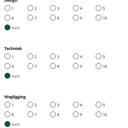
Design
1
2
3
4
5
6
7
8
9
10
n.v.t.
Techniek
1
2
3
4
5
6
7
8
9
10
n.v.t.
Wegligging
1
2
3
4
5
6
7
8
9
10
n.v.t.