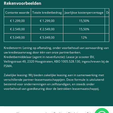
Rekenvoorbeelden
Contante waarde
Totale kredietbedrag
Jaarlijkse kostenpercentage
Debe
€ 1.299,00
€ 1.299,00
15,50%
€ 2.549,00
€ 2.549,00
15,50%
€ 5.049,00
€ 5.049,00
12%
Kredietvorm: Lening op afbetaling, onder voorbehoud van aanvaarding van
uw kredietaanvraag door één van onze partnerbanken.
Kredietbemiddelaar (agent in nevenfunctie): Lease je scooter BV,
Veilingstraat 49, 2320 Hoogstraten, KBO 1005.528.130, ingeschreven bij de
FSMA.
Zakelijke leasing: Wij bieden zakelijke leasing aan in samenwerking met
verschillende partner-leasemaatschappijen. Deze formule is uitsluitend
bestemd voor ondernemingen en zelfstandigen, en steeds onder
voorbehoud van goedkeuring door de betrokken leasemaatschappij.