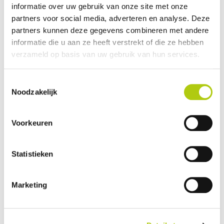
informatie over uw gebruik van onze site met onze
Plus- en minpunten
partners voor social media, adverteren en analyse. Deze
partners kunnen deze gegevens combineren met andere
informatie die u aan ze heeft verstrekt of die ze hebben
verzameld op basis van uw gebruik van hun services.
Toestemmingsselectie
Noodzakelijk
Voorkeuren
Statistieken
Wat vind je van de scooter?
Marketing
Je gegevens