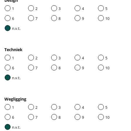
Design
1
2
3
4
5
6
7
8
9
10
n.v.t.
Techniek
1
2
3
4
5
6
7
8
9
10
n.v.t.
Wegligging
1
2
3
4
5
6
7
8
9
10
n.v.t.