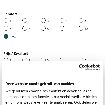
Comfort
1
2
3
4
5
6
7
8
9
10
n.v.t.
Prijs / Kwaliteit
1
2
3
4
5
6
7
8
9
10
n.v.t.
Deze website maakt gebruik van cookies
We gebruiken cookies om content en advertenties te
Geef je beoordeling een titel
personaliseren, om functies voor social media te bieden
en om ons websiteverkeer te analyseren. Ook delen we