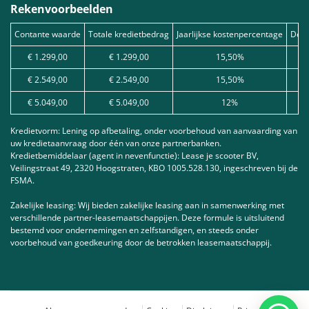
Rekenvoorbeelden
Contante waarde
Totale kredietbedrag
Jaarlijkse kostenpercentage
Debe
€ 1.299,00
€ 1.299,00
15,50%
€ 2.549,00
€ 2.549,00
15,50%
€ 5.049,00
€ 5.049,00
12%
Kredietvorm: Lening op afbetaling, onder voorbehoud van aanvaarding van
uw kredietaanvraag door één van onze partnerbanken.
Kredietbemiddelaar (agent in nevenfunctie): Lease je scooter BV,
Veilingstraat 49, 2320 Hoogstraten, KBO 1005.528.130, ingeschreven bij de
FSMA.
Zakelijke leasing: Wij bieden zakelijke leasing aan in samenwerking met
verschillende partner-leasemaatschappijen. Deze formule is uitsluitend
bestemd voor ondernemingen en zelfstandigen, en steeds onder
voorbehoud van goedkeuring door de betrokken leasemaatschappij.