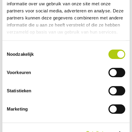
informatie over uw gebruik van onze site met onze
Plus- en minpunten
partners voor social media, adverteren en analyse. Deze
partners kunnen deze gegevens combineren met andere
informatie die u aan ze heeft verstrekt of die ze hebben
verzameld op basis van uw gebruik van hun services.
Toestemmingsselectie
Noodzakelijk
Voorkeuren
Statistieken
Wat vind je van de scooter?
Marketing
Je gegevens