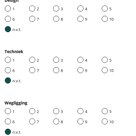
Design
1
2
3
4
5
6
7
8
9
10
n.v.t.
Techniek
1
2
3
4
5
6
7
8
9
10
n.v.t.
Wegligging
1
2
3
4
5
6
7
8
9
10
n.v.t.