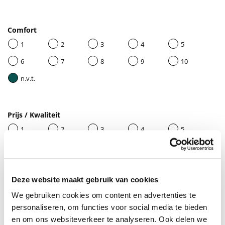
Comfort
1
2
3
4
5
6
7
8
9
10
n.v.t.
Prijs / Kwaliteit
1
2
3
4
5
6
7
8
9
10
n.v.t.
Deze website maakt gebruik van cookies
We gebruiken cookies om content en advertenties te
Geef je beoordeling een titel
personaliseren, om functies voor social media te bieden
en om ons websiteverkeer te analyseren. Ook delen we