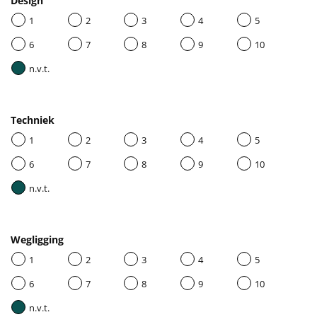
Design
1
2
3
4
5
6
7
8
9
10
n.v.t.
Techniek
1
2
3
4
5
6
7
8
9
10
n.v.t.
Wegligging
1
2
3
4
5
6
7
8
9
10
n.v.t.