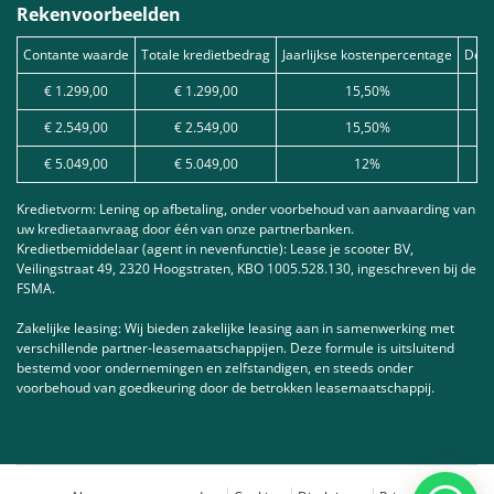
Rekenvoorbeelden
Contante waarde
Totale kredietbedrag
Jaarlijkse kostenpercentage
Debe
€ 1.299,00
€ 1.299,00
15,50%
€ 2.549,00
€ 2.549,00
15,50%
€ 5.049,00
€ 5.049,00
12%
Kredietvorm: Lening op afbetaling, onder voorbehoud van aanvaarding van
uw kredietaanvraag door één van onze partnerbanken.
Kredietbemiddelaar (agent in nevenfunctie): Lease je scooter BV,
Veilingstraat 49, 2320 Hoogstraten, KBO 1005.528.130, ingeschreven bij de
FSMA.
Zakelijke leasing: Wij bieden zakelijke leasing aan in samenwerking met
verschillende partner-leasemaatschappijen. Deze formule is uitsluitend
bestemd voor ondernemingen en zelfstandigen, en steeds onder
voorbehoud van goedkeuring door de betrokken leasemaatschappij.