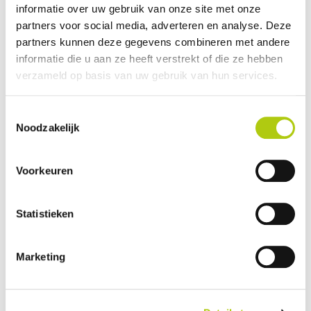
informatie over uw gebruik van onze site met onze
Plus- en minpunten
partners voor social media, adverteren en analyse. Deze
partners kunnen deze gegevens combineren met andere
informatie die u aan ze heeft verstrekt of die ze hebben
verzameld op basis van uw gebruik van hun services.
Toestemmingsselectie
Noodzakelijk
Voorkeuren
Statistieken
Wat vind je van de scooter?
Marketing
Je gegevens