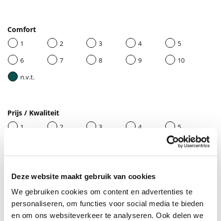
Comfort
1
2
3
4
5
6
7
8
9
10
n.v.t.
Prijs / Kwaliteit
1
2
3
4
5
6
7
8
9
10
n.v.t.
Deze website maakt gebruik van cookies
We gebruiken cookies om content en advertenties te
Geef je beoordeling een titel
personaliseren, om functies voor social media te bieden
en om ons websiteverkeer te analyseren. Ook delen we