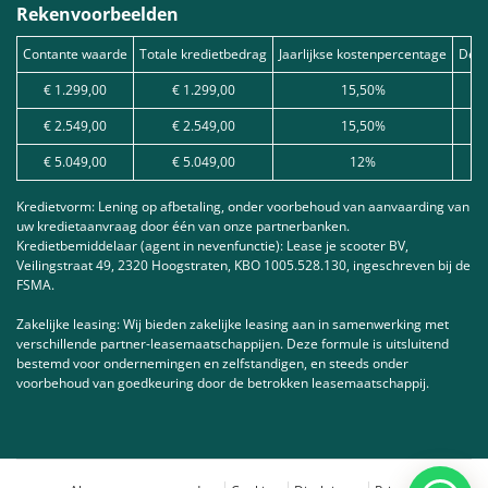
Rekenvoorbeelden
Contante waarde
Totale kredietbedrag
Jaarlijkse kostenpercentage
Debe
€ 1.299,00
€ 1.299,00
15,50%
€ 2.549,00
€ 2.549,00
15,50%
€ 5.049,00
€ 5.049,00
12%
Kredietvorm: Lening op afbetaling, onder voorbehoud van aanvaarding van
uw kredietaanvraag door één van onze partnerbanken.
Kredietbemiddelaar (agent in nevenfunctie): Lease je scooter BV,
Veilingstraat 49, 2320 Hoogstraten, KBO 1005.528.130, ingeschreven bij de
FSMA.
Zakelijke leasing: Wij bieden zakelijke leasing aan in samenwerking met
verschillende partner-leasemaatschappijen. Deze formule is uitsluitend
bestemd voor ondernemingen en zelfstandigen, en steeds onder
voorbehoud van goedkeuring door de betrokken leasemaatschappij.