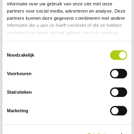
informatie over uw gebruik van onze site met onze
Plus- en minpunten
partners voor social media, adverteren en analyse. Deze
partners kunnen deze gegevens combineren met andere
informatie die u aan ze heeft verstrekt of die ze hebben
verzameld op basis van uw gebruik van hun services.
Toestemmingsselectie
Noodzakelijk
Voorkeuren
Statistieken
Wat vind je van de scooter?
Marketing
Je gegevens