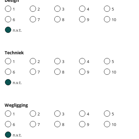
Design
1
2
3
4
5
6
7
8
9
10
n.v.t.
Techniek
1
2
3
4
5
6
7
8
9
10
n.v.t.
Wegligging
1
2
3
4
5
6
7
8
9
10
n.v.t.