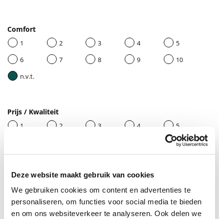
Comfort
1
2
3
4
5
6
7
8
9
10
n.v.t.
Prijs / Kwaliteit
1
2
3
4
5
6
7
8
9
10
n.v.t.
Deze website maakt gebruik van cookies
We gebruiken cookies om content en advertenties te
Geef je beoordeling een titel
personaliseren, om functies voor social media te bieden
en om ons websiteverkeer te analyseren. Ook delen we