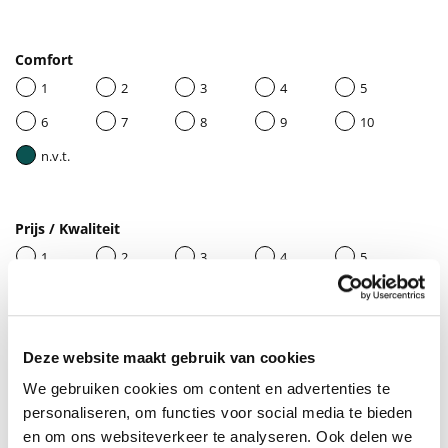
Comfort
1
2
3
4
5
6
7
8
9
10
n.v.t.
Prijs / Kwaliteit
1
2
3
4
5
6
7
8
9
10
n.v.t.
Deze website maakt gebruik van cookies
We gebruiken cookies om content en advertenties te
Geef je beoordeling een titel
personaliseren, om functies voor social media te bieden
en om ons websiteverkeer te analyseren. Ook delen we