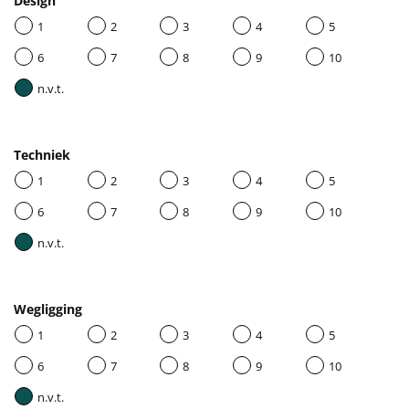
Design
1
2
3
4
5
6
7
8
9
10
n.v.t.
Techniek
1
2
3
4
5
6
7
8
9
10
n.v.t.
Wegligging
1
2
3
4
5
6
7
8
9
10
n.v.t.