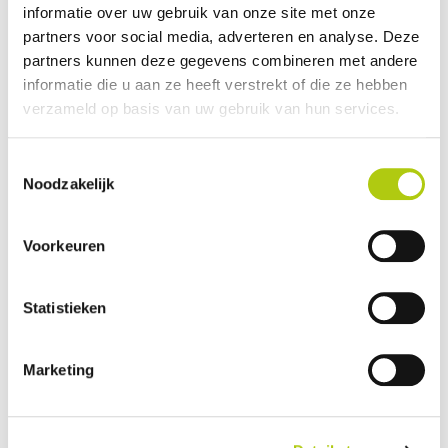
informatie over uw gebruik van onze site met onze
Plus- en minpunten
partners voor social media, adverteren en analyse. Deze
partners kunnen deze gegevens combineren met andere
informatie die u aan ze heeft verstrekt of die ze hebben
verzameld op basis van uw gebruik van hun services.
Toestemmingsselectie
Noodzakelijk
Voorkeuren
Statistieken
Wat vind je van de scooter?
Marketing
Je gegevens