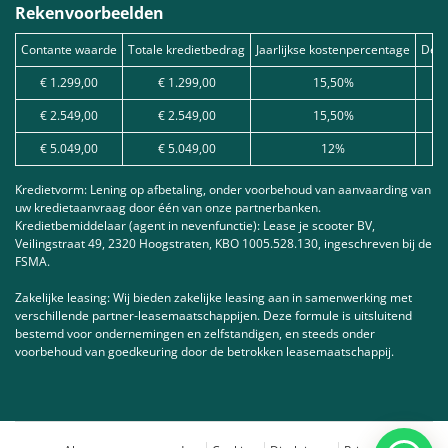
Rekenvoorbeelden
Contante waarde
Totale kredietbedrag
Jaarlijkse kostenpercentage
Debe
€ 1.299,00
€ 1.299,00
15,50%
€ 2.549,00
€ 2.549,00
15,50%
€ 5.049,00
€ 5.049,00
12%
Kredietvorm: Lening op afbetaling, onder voorbehoud van aanvaarding van
uw kredietaanvraag door één van onze partnerbanken.
Kredietbemiddelaar (agent in nevenfunctie): Lease je scooter BV,
Veilingstraat 49, 2320 Hoogstraten, KBO 1005.528.130, ingeschreven bij de
FSMA.
Zakelijke leasing: Wij bieden zakelijke leasing aan in samenwerking met
verschillende partner-leasemaatschappijen. Deze formule is uitsluitend
bestemd voor ondernemingen en zelfstandigen, en steeds onder
voorbehoud van goedkeuring door de betrokken leasemaatschappij.