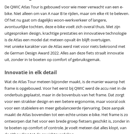
De QWIC Atlas Tour is gebouwd voor wie meer verwacht van een e-
bike. Niet alleen om van A naar B te rijden, maar om elke rit te beleven.
Of het nu gaat om dagelijks woon-werkverkeer of langere,
avontuurlijke tochten, deze e-bike voelt zich overal thuis. Met zijn
uitgesproken design, krachtige prestaties en innovatieve technologie
is de Atlas een model dat meteen opvalt én blijft overtuigen.
Het unieke karakter van de Atlas werd niet voor niets bekroond met
de German Design Award 2022. Alles aan deze fiets straalt innovatie
uit, zonder in te boeten op comfort of gebruiksgemak.
Innovatie in elk detail
Wat de Atlas Tour meteen bijzonder maakt, is de manier waarop het
frame is opgebouwd. Voor het eerst bij QWIC werd de accu niet in de
onderbuis geplaatst, maar in de bovenbuis van het frame. Dat zorgt
voor een strakker design en een betere ergonomie, maar vooral ook
voor een stabielere en meer gebalanceerde rijervaring. Deze aanpak
maakt de Atlas bovendien tot een echte unisex e-bike. Het frame is zo
ontworpen dat het voor een brede groep fietsers geschikt is, zonder in
te boeten op comfort of controle. Je voelt meteen dat alles klopt, van