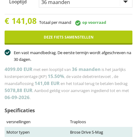
Looptijd
€
141,08
Totaal per maand
op voorraad
DEZE FIETS SAMENSTELLEN
Een vast maandbedrag. De eerste termijn wordt afgeschreven na
30 dagen.
4099.00 EUR
36
maanden
met een looptijd van
is het jaarlijks
15.50%
kostenpercentage (JKP)
, de vaste debetrentevoet
, de
141,08
EUR
maandaflossing
en het totaal terug te betalen bedrag
5078,88
EUR
. Aanbod geldig voor aanvragen ingediend tot en met
06-09-2026
.
Specificaties
versnellingen
Traploos
Motor typen
Brose Drive S-Mag