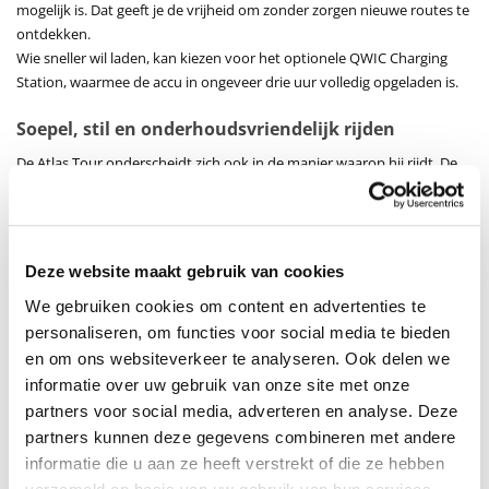
mogelijk is. Dat geeft je de vrijheid om zonder zorgen nieuwe routes te
ontdekken.
Wie sneller wil laden, kan kiezen voor het optionele QWIC Charging
Station, waarmee de accu in ongeveer drie uur volledig opgeladen is.
Soepel, stil en onderhoudsvriendelijk rijden
De Atlas Tour onderscheidt zich ook in de manier waarop hij rijdt. De
combinatie van een traploze naafversnelling en een riemaandrijving
zorgt voor een bijzonder vloeiende en stille ervaring. Je kiest zelf hoe
licht of zwaar je trapt, zonder vast te zitten aan vaste versnellingen.
Dat maakt het rijden intuïtief en comfortabel, zowel in de stad als op
Deze website maakt gebruik van cookies
langere trajecten. Schakelen kan bovendien altijd, zelfs wanneer je
We gebruiken cookies om content en advertenties te
stilstaat. De riemaandrijving, gemaakt van carbon en kunststof, maakt
het geheel extra duurzaam en onderhoudsvriendelijk. Geen ketting
personaliseren, om functies voor social media te bieden
die gesmeerd moet worden, geen vuil dat zich ophoopt, gewoon
en om ons websiteverkeer te analyseren. Ook delen we
zorgeloos fietsen.
informatie over uw gebruik van onze site met onze
partners voor social media, adverteren en analyse. Deze
Comfort op elk terrein
partners kunnen deze gegevens combineren met andere
De Atlas is gemaakt om verder te gaan dan enkel asfalt. De 27.5 inch
informatie die u aan ze heeft verstrekt of die ze hebben
Schwalbe banden geven je grip en stabiliteit, zowel op verharde wegen