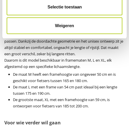
instellingen terugvindt. Daarnaast zorgt de USB-functie ervoor dat je
Selectie toestaan
onderweg je smartphone kan opladen, handig tijdens langere ritten of
navigatie.
Framematen en pasvorm
Weigeren
Een fiets als de Atlas moet niet alleen krachtig zijn, maar ook perfect
passen. Dankzij de doordachte geometrie en het unisex ontwerp zit je
altijd stabiel en comfortabel, ongeacht je lengte of rijstijl. Dat maakt
een groot verschil, zeker bij langere ritten.
Daarom is dit model beschikbaar in framematen M, L en XL, elk
afgestemd op een specifieke lichaamslengte.
De maat M heeft een framehoogte van ongeveer 50 cm en is
geschikt voor fietsers tussen 165 en 180 cm.
De maat L met een frame van 54 cm past ideaal bij een lengte
tussen 175 en 190 cm.
De grootste maat, XL met een framehoogte van 59 cm, is
ontworpen voor fietsers van 185 tot 200 cm.
Voor wie verder wil gaan