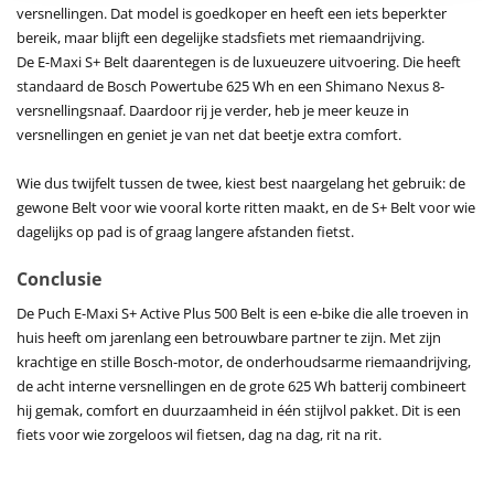
versnellingen. Dat model is goedkoper en heeft een iets beperkter
bereik, maar blijft een degelijke stadsfiets met riemaandrijving.
De E-Maxi S+ Belt daarentegen is de luxueuzere uitvoering. Die heeft
standaard de Bosch Powertube 625 Wh en een Shimano Nexus 8-
versnellingsnaaf. Daardoor rij je verder, heb je meer keuze in
versnellingen en geniet je van net dat beetje extra comfort.
Wie dus twijfelt tussen de twee, kiest best naargelang het gebruik: de
gewone Belt voor wie vooral korte ritten maakt, en de S+ Belt voor wie
dagelijks op pad is of graag langere afstanden fietst.
Conclusie
De Puch E-Maxi S+ Active Plus 500 Belt is een e-bike die alle troeven in
huis heeft om jarenlang een betrouwbare partner te zijn. Met zijn
krachtige en stille Bosch-motor, de onderhoudsarme riemaandrijving,
de acht interne versnellingen en de grote 625 Wh batterij combineert
hij gemak, comfort en duurzaamheid in één stijlvol pakket. Dit is een
fiets voor wie zorgeloos wil fietsen, dag na dag, rit na rit.