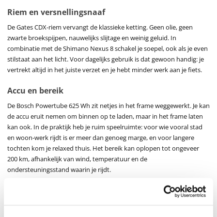
Riem en versnellingsnaaf
De Gates CDX-riem vervangt de klassieke ketting. Geen olie, geen
zwarte broekspijpen, nauwelijks slijtage en weinig geluid. In
combinatie met de Shimano Nexus 8 schakel je soepel, ook als je even
stilstaat aan het licht. Voor dagelijks gebruik is dat gewoon handig: je
vertrekt altijd in het juiste verzet en je hebt minder werk aan je fiets.
Accu en bereik
De Bosch Powertube 625 Wh zit netjes in het frame weggewerkt. Je kan
de accu eruit nemen om binnen op te laden, maar in het frame laten
kan ook. In de praktijk heb je ruim speelruimte: voor wie vooral stad
en woon-werk rijdt is er meer dan genoeg marge, en voor langere
tochten kom je relaxed thuis. Het bereik kan oplopen tot ongeveer
200 km, afhankelijk van wind, temperatuur en de
ondersteuningsstand waarin je rijdt.
Comfort op Vlaamse wegen
De lage instap maakt op- en afstappen gemakkelijk, ook met
boodschappen of een kinderzitje achterop. Een geveerde voorvork en