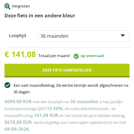
Vergroten
Deze fiets in een andere kleur
Looptijd
€
141,08
Totaal per maand
op voorraad
DEZE FIETS SAMENSTELLEN
Een vast maandbedrag. De eerste termijn wordt afgeschreven na
30 dagen.
4099.00 EUR
36
maanden
met een looptijd van
is het jaarlijks
15.50%
kostenpercentage (JKP)
, de vaste debetrentevoet
, de
141,08
EUR
maandaflossing
en het totaal terug te betalen bedrag
5078,88
EUR
. Aanbod geldig voor aanvragen ingediend tot en met
08-09-2026
.