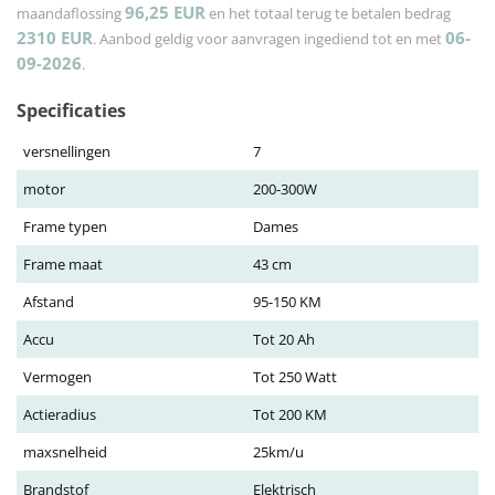
96,25
EUR
maandaflossing
en het totaal terug te betalen bedrag
2310
EUR
06-
. Aanbod geldig voor aanvragen ingediend tot en met
09-2026
.
Specificaties
versnellingen
7
motor
200-300W
Frame typen
Dames
Frame maat
43 cm
Afstand
95-150 KM
Accu
Tot 20 Ah
Vermogen
Tot 250 Watt
Actieradius
Tot 200 KM
maxsnelheid
25km/u
Brandstof
Elektrisch