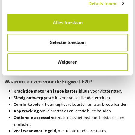
snelheid checken en zelfs je gereden afstand bijhouden. Dit biedt niet
Details tonen
alleen extra gemak, maar ook meer gemoedsrust, aangezien je steeds
weet waar je je bevindt en hoe je fiets presteert. Of je nu een korte rit
maakt of een langere tocht onderneemt, de app tracking zorgt ervoor
Alles toestaan
dat je met vertrouwen op pad kunt gaan.
EN15194 Gecertificeerde Batterij
Selectie toestaan
De EN15194 gecertificeerde batterij van de Engwe LE20 biedt niet
alleen een hoge capaciteit, maar voldoet ook aan strenge
veiligheidsnormen. Dit betekent dat je kunt vertrouwen op de
Weigeren
duurzaamheid en veiligheid van je elektrische fiets, rit na rit.
Waarom kiezen voor de Engwe LE20?
Krachtige motor en lange batterijduur
voor vlotte ritten.
Stevig ontwerp
geschikt voor verschillende terreinen.
Comfortabele rit
dankzij het robuuste frame en brede banden.
App tracking
om je prestaties en locatie bij te houden.
Optionele accessoires
zoals o.a. voetensteun, fietstassen en
snellader.
Veel waar voor je geld
, met uitstekende prestaties.