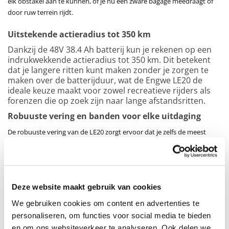
elk obstakel aan te kunnen, of je nu een zware bagage meedraagt of
door ruw terrein rijdt.
Uitstekende actieradius tot 350 km
Dankzij de 48V 38.4 Ah batterij kun je rekenen op een
indrukwekkende actieradius tot 350 km. Dit betekent
dat je langere ritten kunt maken zonder je zorgen te
maken over de batterijduur, wat de Engwe LE20 de
ideale keuze maakt voor zowel recreatieve rijders als
forenzen die op zoek zijn naar lange afstandsritten.
Robuuste vering en banden voor elke uitdaging
De robuuste vering van de LE20 zorgt ervoor dat je zelfs de meest
oneffen oppervlakken comfortabel kunt doorkruisen. Samen met de
lekbestendige banden ben je verzekerd van een soepele rit, ongeacht
de omstandigheden. Of je nu door modderige paden, zand of grind
rijdt, de Engwe LE20 blijft je betrouwbaar ondersteunen.
Deze website maakt gebruik van cookies
Hydraulische schijfremmen en richtingaanwijzers
We gebruiken cookies om content en advertenties te
voor veiligheid
personaliseren, om functies voor social media te bieden
Veiligheid staat voorop bij de Engwe LE20. De hydraulische
en om ons websiteverkeer te analyseren. Ook delen we