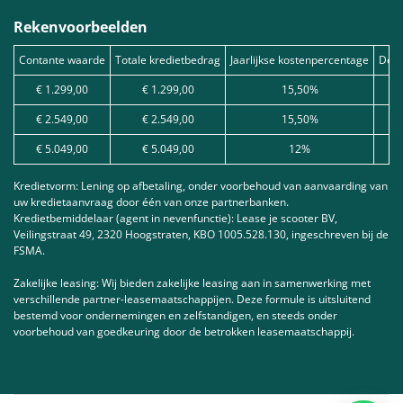
Rekenvoorbeelden
Contante waarde
Totale kredietbedrag
Jaarlijkse kostenpercentage
Debe
€ 1.299,00
€ 1.299,00
15,50%
€ 2.549,00
€ 2.549,00
15,50%
€ 5.049,00
€ 5.049,00
12%
Kredietvorm: Lening op afbetaling, onder voorbehoud van aanvaarding van
uw kredietaanvraag door één van onze partnerbanken.
Kredietbemiddelaar (agent in nevenfunctie): Lease je scooter BV,
Veilingstraat 49, 2320 Hoogstraten, KBO 1005.528.130, ingeschreven bij de
FSMA.
Zakelijke leasing: Wij bieden zakelijke leasing aan in samenwerking met
verschillende partner-leasemaatschappijen. Deze formule is uitsluitend
bestemd voor ondernemingen en zelfstandigen, en steeds onder
voorbehoud van goedkeuring door de betrokken leasemaatschappij.