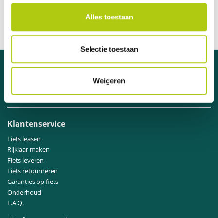
Persoonlijke en duidelijke communicatie
Alles toestaan
Geleverd binnen 1 week
Officiële dealer van A-merk fietsen
Selectie toestaan
Hulp nodig?
Weigeren
Neem contact op met
onze klantenservice
.
Klantenservice
Fiets leasen
Rijklaar maken
Fiets leveren
Fiets retourneren
Garanties op fiets
Onderhoud
F.A.Q.