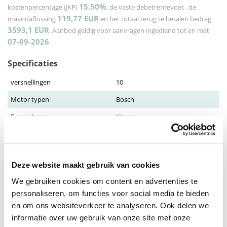
15.50%
kostenpercentage (JKP)
, de vaste debetrentevoet
, de
119,77
EUR
maandaflossing
en het totaal terug te betalen bedrag
3593,1
EUR
. Aanbod geldig voor aanvragen ingediend tot en met
07-09-2026
.
Specificaties
versnellingen
10
Motor typen
Bosch
Frame typen
Heren
Frame maat
53 cm
Actieradius
Tot 150 KM
Deze website maakt gebruik van cookies
Accu
500 Wh
We gebruiken cookies om content en advertenties te
Toon meer
personaliseren, om functies voor social media te bieden
en om ons websiteverkeer te analyseren. Ook delen we
Omschrijving
informatie over uw gebruik van onze site met onze