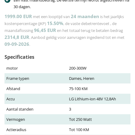
Een vast maandbedrag. De eerste termijn wordt afgeschreven na
30 dagen.
1999.00 EUR
24
maanden
met een looptijd van
is het jaarlijks
15.50%
kostenpercentage (JKP)
, de vaste debetrentevoet
, de
96,45
EUR
maandaflossing
en het totaal terug te betalen bedrag
2314,8
EUR
. Aanbod geldig voor aanvragen ingediend tot en met
09-09-2026
.
Specificaties
motor
200-300W
Frame typen
Dames, Heren
Afstand
75-100 KM
Accu
LG Lithium-ion 48V 12,8Ah
Aantal standen
3
Vermogen
Tot 250 Watt
Actieradius
Tot 100 KM