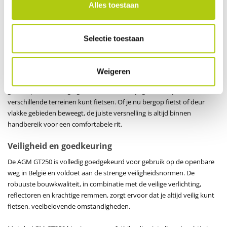
Alles toestaan
De feitelijke USB-lader maakt het mogelijk om je telefoon of andere
elektronische apparaten op te laden terwijl je rijdt. Dit is perfect voor
lange reizen, zodat je niet hoeft te stoppen met je apparaten op te
Selectie toestaan
laden.
Shimano 7-Speed versnellingen
Weigeren
De Shimano 7-speed versnellingen zorgen voor een soepele en
goedkope overbrenging van kracht, zodat je gemakkelijk door
verschillende terreinen kunt fietsen. Of je nu bergop fietst of deur
vlakke gebieden beweegt, de juiste versnelling is altijd binnen
handbereik voor een comfortabele rit.
Veiligheid en goedkeuring
De AGM GT250 is volledig goedgekeurd voor gebruik op de openbare
weg in België en voldoet aan de strenge veiligheidsnormen. De
robuuste bouwkwaliteit, in combinatie met de veilige verlichting,
reflectoren en krachtige remmen, zorgt ervoor dat je altijd veilig kunt
fietsen, veelbelovende omstandigheden.