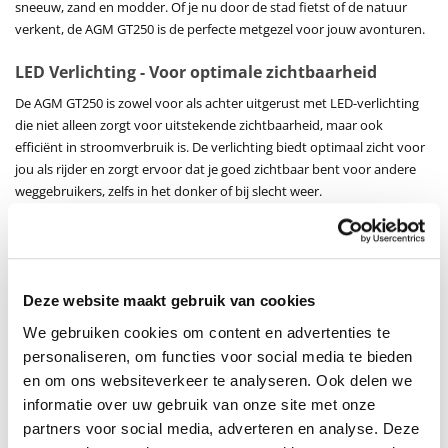
sneeuw, zand en modder. Of je nu door de stad fietst of de natuur
verkent, de AGM GT250 is de perfecte metgezel voor jouw avonturen.
LED Verlichting - Voor optimale zichtbaarheid
De AGM GT250 is zowel voor als achter uitgerust met LED-verlichting
die niet alleen zorgt voor uitstekende zichtbaarheid, maar ook
efficiënt in stroomverbruik is. De verlichting biedt optimaal zicht voor
jou als rijder en zorgt ervoor dat je goed zichtbaar bent voor andere
weggebruikers, zelfs in het donker of bij slecht weer.
Digitaal display- Voor duidelijke informatie
Het handige digitale display van de AGM GT250 geeft alle belangrijke
informatie overzichtelijk weer. Je hebt direct inzicht in je huidige
Deze website maakt gebruik van cookies
snelheid, de gereden afstand en het batterijniveau, zodat je altijd weet
waar je staat. Het display is ontworpen om zeer weinig energie te
We gebruiken cookies om content en advertenties te
verbruiken, zodat je zo efficiënt mogelijk kunt rijden.
personaliseren, om functies voor social media te bieden
en om ons websiteverkeer te analyseren. Ook delen we
Uitneembare accu met groot rijbereik
informatie over uw gebruik van onze site met onze
De AGM GT250 is uitgerust met een krachtige uitneembare LG
partners voor social media, adverteren en analyse. Deze